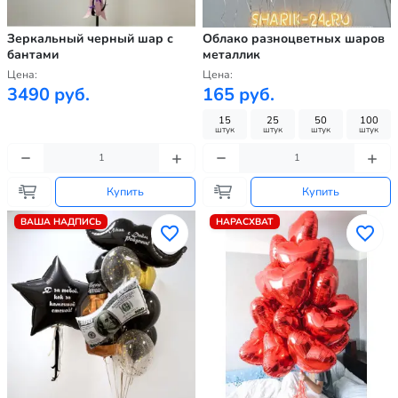
Зеркальный черный шар с
Облако разноцветных шаров
бантами
металлик
Цена:
Цена:
3490 руб.
165 руб.
15
25
50
100
штук
штук
штук
штук
Купить
Купить
ВАША НАДПИСЬ
НАРАСХВАТ