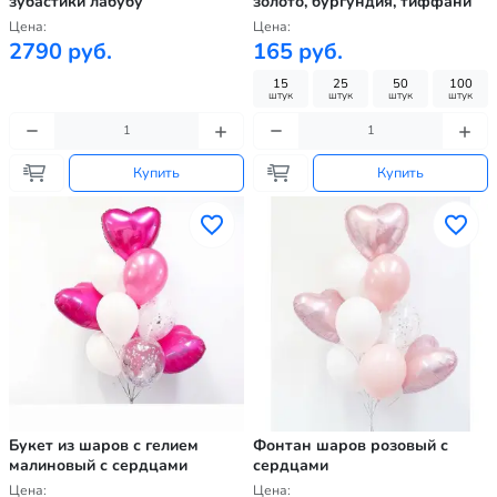
зубастики лабубу
золото, бургундия, тиффани
Цена:
Цена:
2790 руб.
165 руб.
15
25
50
100
штук
штук
штук
штук
Купить
Купить
Букет из шаров с гелием
Фонтан шаров розовый с
малиновый с сердцами
сердцами
Цена:
Цена: