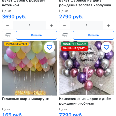
Букет шаров с розовым
Букет шариков на день
котенком
рождения золотая хлопушка
Цена:
Цена:
3690 руб.
2790 руб.
Купить
Купить
РЕКОМЕНДУЕМ
ЛИДЕР ПРОДАЖ
ВАША НАДПИСЬ
Гелиевые шары макарунс
Композиция из шаров с днём
рождения любимая
Цена:
Цена:
165 руб.
7290 руб.