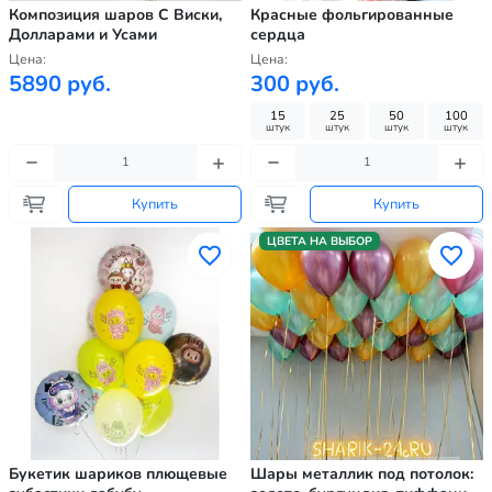
Композиция шаров С Виски,
Красные фольгированные
Долларами и Усами
сердца
Цена:
Цена:
5890 руб.
300 руб.
15
25
50
100
штук
штук
штук
штук
Купить
Купить
ЦВЕТА НА ВЫБОР
Букетик шариков плющевые
Шары металлик под потолок: