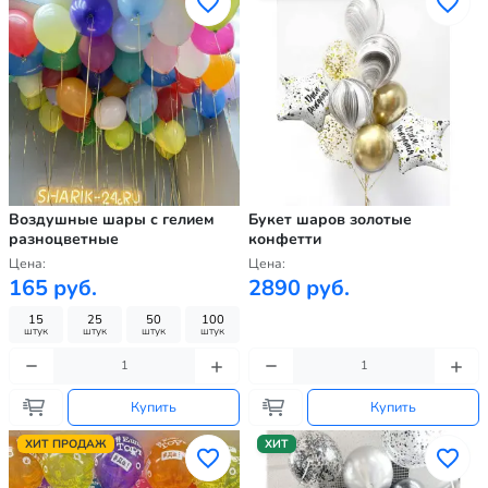
Воздушные шары с гелием
Букет шаров золотые
разноцветные
конфетти
Цена:
Цена:
165 руб.
2890 руб.
15
25
50
100
штук
штук
штук
штук
Купить
Купить
ХИТ ПРОДАЖ
ХИТ