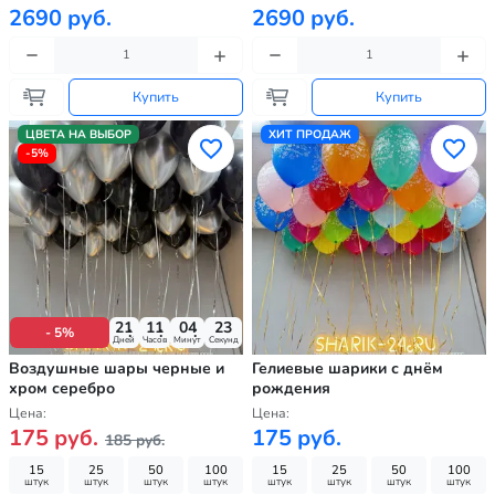
2690 руб.
2690 руб.
Купить
Купить
ЦВЕТА НА ВЫБОР
ХИТ ПРОДАЖ
-5%
21
11
04
22
- 5%
Дней
Часов
Минут
Секунд
Воздушные шары черные и
Гелиевые шарики с днём
хром серебро
рождения
Цена:
Цена:
175 руб.
175 руб.
185 руб.
15
25
50
100
15
25
50
100
штук
штук
штук
штук
штук
штук
штук
штук