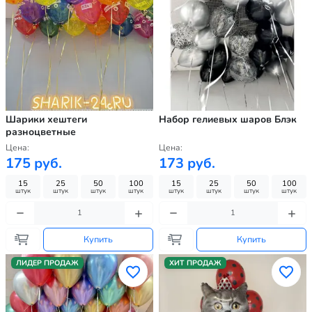
Шарики хештеги
Набор гелиевых шаров Блэк
разноцветные
Цена:
Цена:
175 руб.
173 руб.
15
25
50
100
15
25
50
100
штук
штук
штук
штук
штук
штук
штук
штук
Купить
Купить
ЛИДЕР ПРОДАЖ
ХИТ ПРОДАЖ