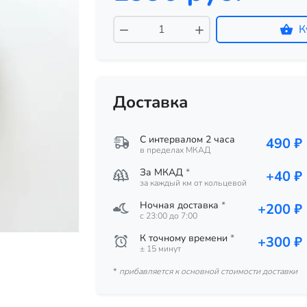
К
Доставка
С интервалом 2 часа
490 ₽
в пределах МКАД
За МКАД
*
+40 ₽
за каждый км от кольцевой
Ночная доставка
*
+200 ₽
c 23:00 до 7:00
К точному времени
*
+300 ₽
± 15 минут
*
прибавляется к основной стоимости доставки