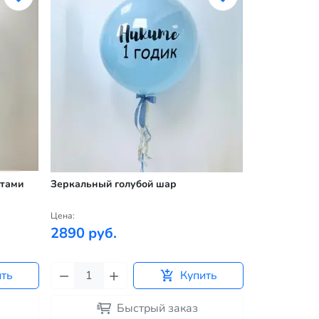
нтами
Зеркальный голубой шар
Зеркальный 
Цена:
Цена:
2890 руб.
2890 руб
ить
Купить
Быстрый заказ