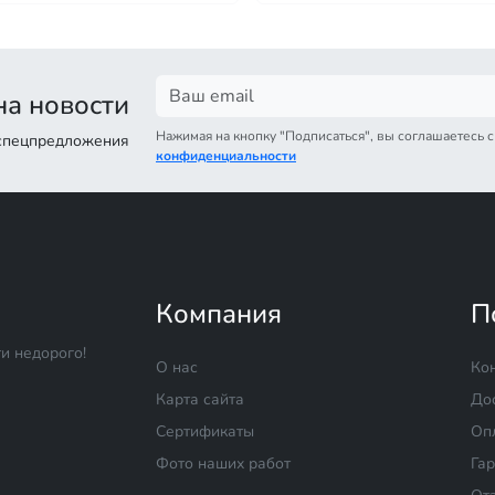
а новости
Нажимая на кнопку "Подписаться", вы соглашаетесь 
 спецпредложения
конфиденциальности
Компания
П
и недорого!
О нас
Ко
Карта сайта
До
Сертификаты
Оп
Фото наших работ
Га