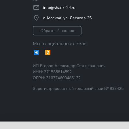
info@sharik-24.ru
г. Москва, ул. Лескова 25
Обратный звонок
Мы в социальных сетях:
ИП Егоров Александр Станиславович
ИНН: 771585814592
ОГРН: 316774600486132
Зарегистрированный товарный знак № 833425