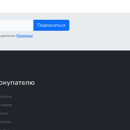
Подписаться
с данными
Политика
окупателю
нтакты
ставка
лата
рантии