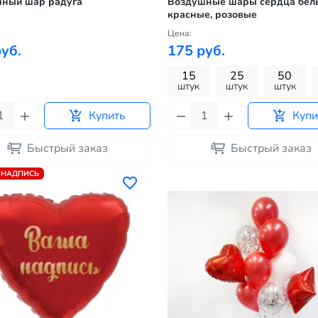
ный шар радуга
Воздушные шары сердца бел
красные, розовые
Цена:
уб.
175 руб.
15
25
50
штук
штук
штук
Купить
Купи
Быстрый заказ
Быстрый заказ
 НАДПИСЬ