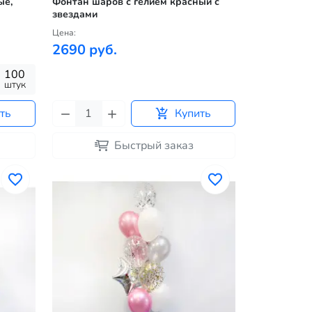
ые,
Фонтан шаров с гелием красный с
звездами
Цена:
2690 руб.
100
штук
ть
Купить
Быстрый заказ