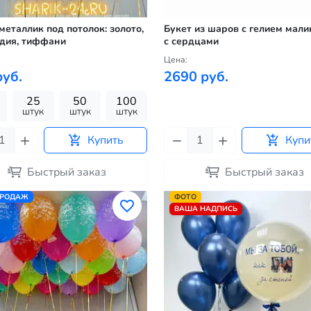
еталлик под потолок: золото,
Букет из шаров с гелием мал
дия, тиффани
с сердцами
Цена:
руб.
2690 руб.
25
50
100
штук
штук
штук
Купить
Купи
Быстрый заказ
Быстрый заказ
ПРОДАЖ
ФОТО
ВАША НАДПИСЬ