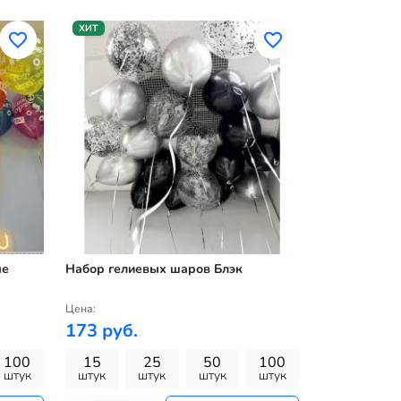
ХИТ
ые
Набор гелиевых шаров Блэк
Цена:
173 руб.
100
15
25
50
100
штук
штук
штук
штук
штук