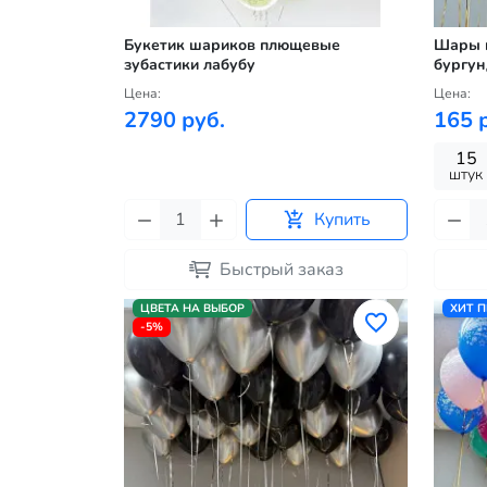
Букетик шариков плющевые
Шары м
зубастики лабубу
бургун
Цена:
Цена:
2790 руб.
165 
15
штук
Купить
Быстрый заказ
ЦВЕТА НА ВЫБОР
ХИТ 
-5%