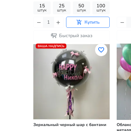
15
25
50
100
штук
штук
штук
штук
Купить
Быстрый заказ
ВАША НАДПИСЬ
Зеркальный черный шар с бантами
Облак
металл