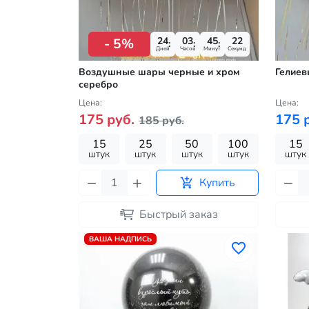
24
03
45
21
- 5%
Дней
Часов
Минут
Секунд
Воздушные шары черные и хром
Гелиев
серебро
Цена:
Цена:
175 руб.
175 
185 руб.
15
25
50
100
15
штук
штук
штук
штук
штук
Купить
Быстрый заказ
ВАША НАДПИСЬ