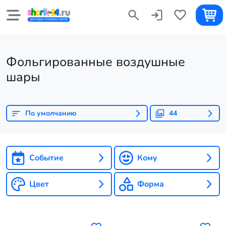
Фольгированные воздушные
шары
По умолчанию
44
Событие
Кому
Цвет
Форма