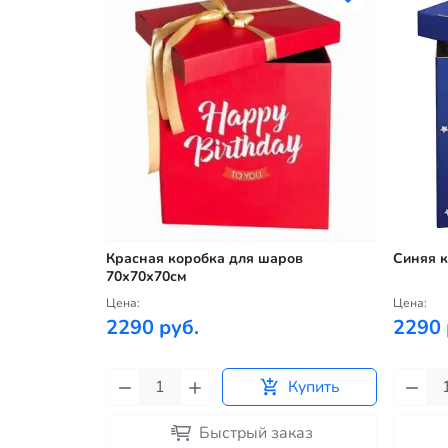
обке для
Красная коробка для шаров
Синяя к
70х70х70см
Цена:
Цена:
2290 руб.
2290 
Купить
Купить
каз
Быстрый заказ