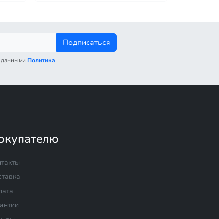
Подписаться
с данными
Политика
окупателю
нтакты
ставка
лата
рантии