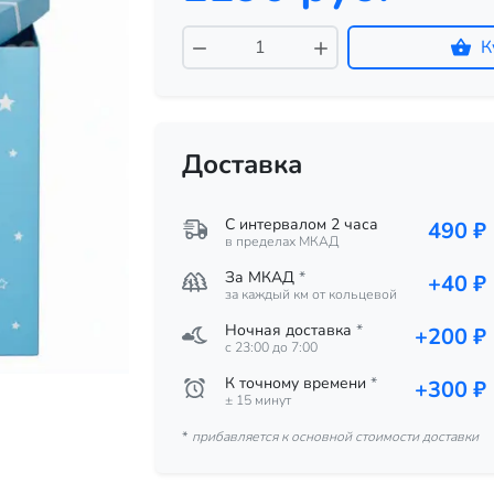
К
Доставка
С интервалом 2 часа
490 ₽
в пределах МКАД
За МКАД
*
+40 ₽
за каждый км от кольцевой
Ночная доставка
*
+200 ₽
c 23:00 до 7:00
К точному времени
*
+300 ₽
± 15 минут
*
прибавляется к основной стоимости доставки