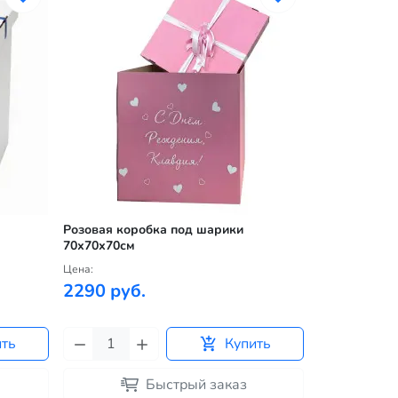
Розовая коробка под шарики
Черная коро
70х70х70см
70х70х70см
Цена:
Цена:
2290 руб.
2290 руб
ить
Купить
Быстрый заказ