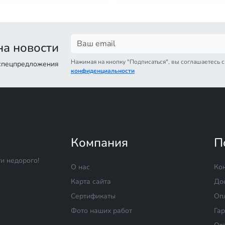
а новости
Нажимая на кнопку "Подписаться", вы соглашаетесь 
 спецпредложения
конфиденциальности
Компания
П
и недорого!
О нас
Ко
Карта сайта
До
Сертификаты
Оп
Фото наших работ
Га