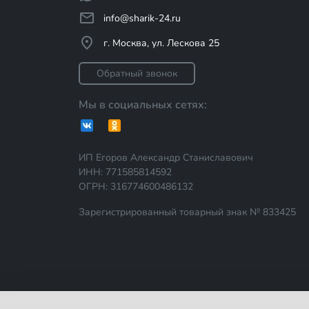
info@sharik-24.ru
г. Москва, ул. Лескова 25
Обратный звонок
Мы в социальных сетях:
ИП Егоров Александр Станиславович
ИНН: 771585814592
ОГРН: 316774600486132
Зарегистрированный товарный знак № 833425