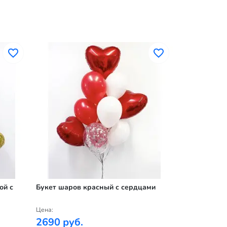
ой с
Букет шаров красный с сердцами
Фонтан шаро
Цена:
Цена:
2690 руб.
2690 руб