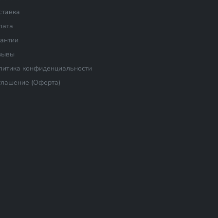
ставка
лата
рантии
зывы
литика конфиденциальности
глашение (Оферта)