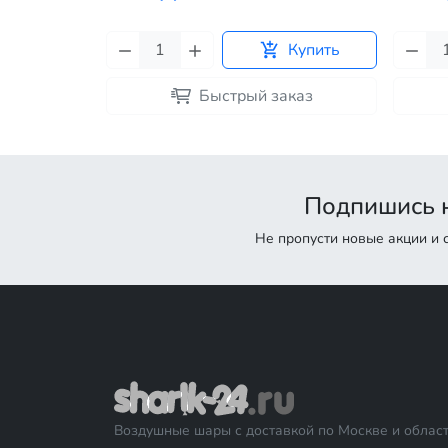
Купить
Купить
каз
Быстрый заказ
Подпишись н
Не пропусти новые акции и
Воздушные шары с доставкой по Москве и област