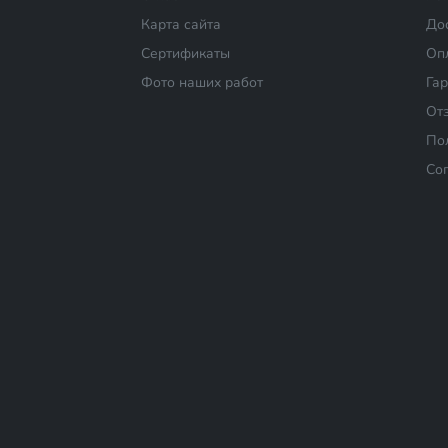
Карта сайта
До
Сертификаты
Оп
Фото наших работ
Га
От
По
Со