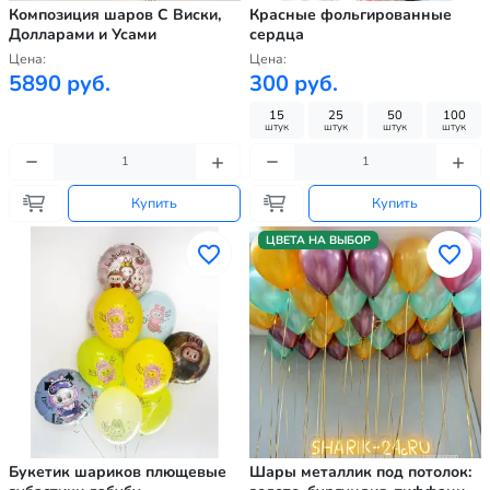
Композиция шаров С Виски,
Красные фольгированные
Долларами и Усами
сердца
Цена:
Цена:
5890 руб.
300 руб.
15
25
50
100
штук
штук
штук
штук
Купить
Купить
ЦВЕТА НА ВЫБОР
Букетик шариков плющевые
Шары металлик под потолок: