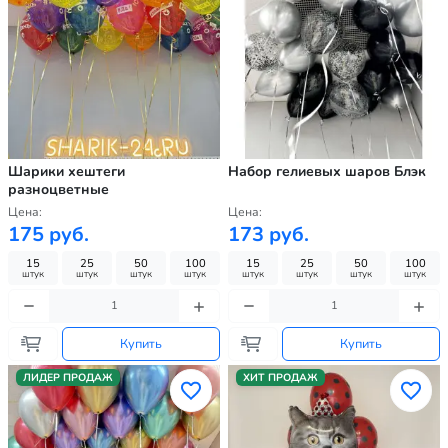
Шарики хештеги
Набор гелиевых шаров Блэк
разноцветные
Цена:
Цена:
175 руб.
173 руб.
15
25
50
100
15
25
50
100
штук
штук
штук
штук
штук
штук
штук
штук
Купить
Купить
ЛИДЕР ПРОДАЖ
ХИТ ПРОДАЖ