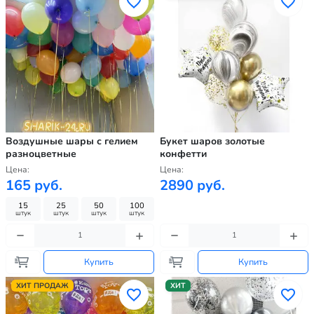
Воздушные шары с гелием
Букет шаров золотые
разноцветные
конфетти
Цена:
Цена:
165 руб.
2890 руб.
15
25
50
100
штук
штук
штук
штук
Купить
Купить
ХИТ ПРОДАЖ
ХИТ