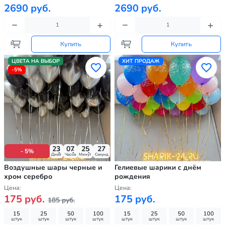
2690 руб.
2690 руб.
Купить
Купить
ЦВЕТА НА ВЫБОР
ХИТ ПРОДАЖ
-5%
23
07
25
26
- 5%
Дней
Часов
Минут
Секунд
Воздушные шары черные и
Гелиевые шарики с днём
хром серебро
рождения
Цена:
Цена:
175 руб.
175 руб.
185 руб.
15
25
50
100
15
25
50
100
штук
штук
штук
штук
штук
штук
штук
штук