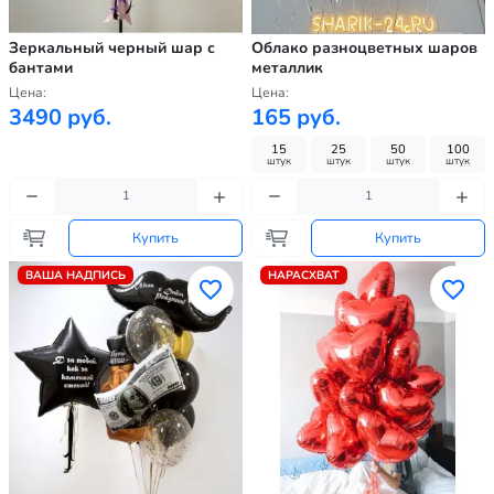
Зеркальный черный шар с
Облако разноцветных шаров
бантами
металлик
Цена:
Цена:
3490 руб.
165 руб.
15
25
50
100
штук
штук
штук
штук
Купить
Купить
ВАША НАДПИСЬ
НАРАСХВАТ