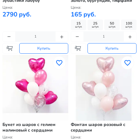
зубастики лабубу
золото, бургундия, тиффани
Цена:
Цена:
2790 руб.
165 руб.
15
25
50
100
штук
штук
штук
штук
Купить
Купить
Букет из шаров с гелием
Фонтан шаров розовый с
малиновый с сердцами
сердцами
Цена:
Цена: