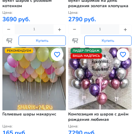
Букет шаров с розовым
Букет шариков на день
котенком
рождения золотая хлопушка
Цена:
Цена:
3690 руб.
2790 руб.
Купить
Купить
РЕКОМЕНДУЕМ
ЛИДЕР ПРОДАЖ
ВАША НАДПИСЬ
Гелиевые шары макарунс
Композиция из шаров с днём
рождения любимая
Цена:
Цена:
165 руб.
7290 руб.