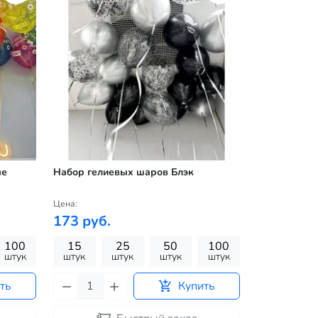
ые
Набор гелиевых шаров Блэк
Цена:
173 руб.
100
15
25
50
100
штук
штук
штук
штук
штук
ть
Купить