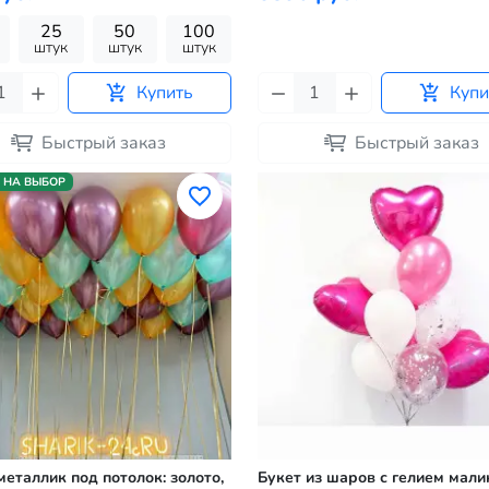
25
50
100
штук
штук
штук
Купить
Купи
Быстрый заказ
Быстрый заказ
 НА ВЫБОР
еталлик под потолок: золото,
Букет из шаров с гелием мал