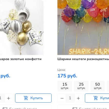
шаров золотые конфетти
Шарики хештеги разноцветн
Цена:
 руб.
175 руб.
15
25
50
штук
штук
штук
Купить
Купи