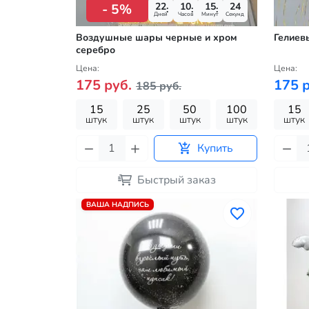
22
10
15
23
- 5%
Дней
Часов
Минут
Секунд
Воздушные шары черные и хром
Гелиев
серебро
Цена:
Цена:
175 руб.
175 р
185 руб.
15
25
50
100
15
штук
штук
штук
штук
штук
Купить
Быстрый заказ
ВАША НАДПИСЬ