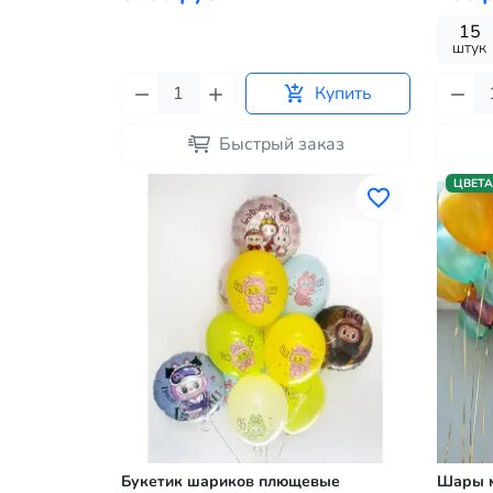
15
штук
Купить
Быстрый заказ
ЦВЕТА
Букетик шариков плющевые
Шары м