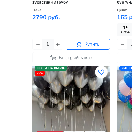
зубастики лабубу
бургун
Цена:
Цена:
2790 руб.
165 р
15
штук
Купить
Быстрый заказ
ЦВЕТА НА ВЫБОР
ХИТ 
-5%