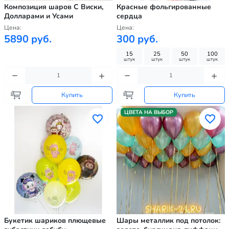
Композиция шаров С Виски,
Красные фольгированные
Долларами и Усами
сердца
Цена:
Цена:
5890 руб.
300 руб.
15
25
50
100
штук
штук
штук
штук
Купить
Купить
ЦВЕТА НА ВЫБОР
Букетик шариков плющевые
Шары металлик под потолок: