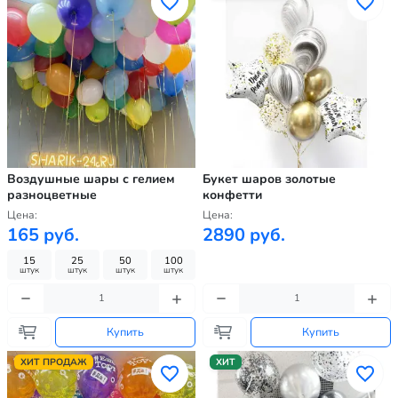
Воздушные шары с гелием
Букет шаров золотые
разноцветные
конфетти
Цена:
Цена:
165 руб.
2890 руб.
15
25
50
100
штук
штук
штук
штук
Купить
Купить
ХИТ ПРОДАЖ
ХИТ