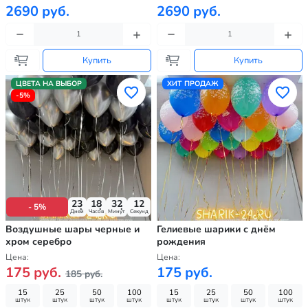
2690 руб.
2690 руб.
Купить
Купить
ЦВЕТА НА ВЫБОР
ХИТ ПРОДАЖ
-5%
23
18
32
10
- 5%
Дней
Часов
Минут
Секунд
Воздушные шары черные и
Гелиевые шарики с днём
хром серебро
рождения
Цена:
Цена:
175 руб.
175 руб.
185 руб.
15
25
50
100
15
25
50
100
штук
штук
штук
штук
штук
штук
штук
штук