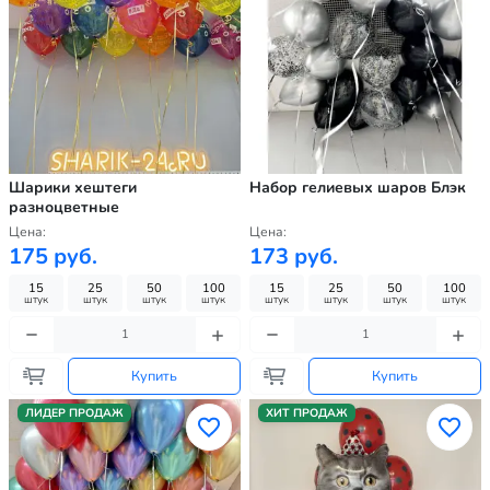
Шарики хештеги
Набор гелиевых шаров Блэк
разноцветные
Цена:
Цена:
175 руб.
173 руб.
15
25
50
100
15
25
50
100
штук
штук
штук
штук
штук
штук
штук
штук
Купить
Купить
ЛИДЕР ПРОДАЖ
ХИТ ПРОДАЖ