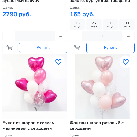
зубастики лабубу
золото, бургундия, тиффани
Цена:
Цена:
2790 руб.
165 руб.
15
25
50
100
штук
штук
штук
штук
Купить
Купить
Букет из шаров с гелием
Фонтан шаров розовый с
малиновый с сердцами
сердцами
Цена:
Цена: