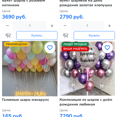
Букет шаров с розовым
Букет шариков на день
котенком
рождения золотая хлопушка
Цена:
Цена:
3690 руб.
2790 руб.
Купить
Купить
РЕКОМЕНДУЕМ
ЛИДЕР ПРОДАЖ
ВАША НАДПИСЬ
Гелиевые шары макарунс
Композиция из шаров с днём
рождения любимая
Цена:
Цена:
165 руб.
7290 руб.