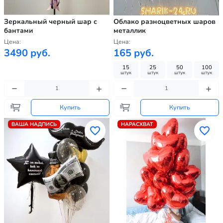
Зеркальный черный шар с
Облако разноцветных шаров
бантами
металлик
Цена:
Цена:
3490 руб.
165 руб.
15
25
50
100
штук
штук
штук
штук
Купить
Купить
ВАША НАДПИСЬ
НАРАСХВАТ