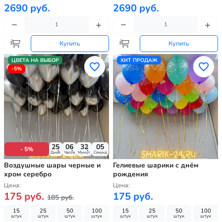
2690 руб.
2690 руб.
Купить
Купить
ЦВЕТА НА ВЫБОР
ХИТ ПРОДАЖ
-5%
25
06
32
03
- 5%
Дней
Часов
Минут
Секунд
Воздушные шары черные и
Гелиевые шарики с днём
хром серебро
рождения
Цена:
Цена:
175 руб.
175 руб.
185 руб.
15
25
50
100
15
25
50
100
штук
штук
штук
штук
штук
штук
штук
штук