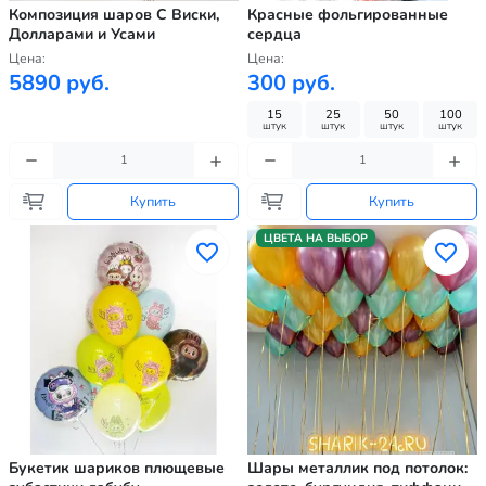
Композиция шаров С Виски,
Красные фольгированные
Долларами и Усами
сердца
Цена:
Цена:
5890 руб.
300 руб.
15
25
50
100
штук
штук
штук
штук
Купить
Купить
ЦВЕТА НА ВЫБОР
Букетик шариков плющевые
Шары металлик под потолок: