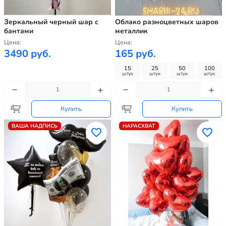
Зеркальный черный шар с
Облако разноцветных шаров
бантами
металлик
Цена:
Цена:
3490 руб.
165 руб.
15
25
50
100
штук
штук
штук
штук
Купить
Купить
ВАША НАДПИСЬ
НАРАСХВАТ