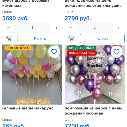
Букет шаров с розовым
Букет шариков на день
котенком
рождения золотая хлопушка
Цена:
Цена:
3690 руб.
2790 руб.
Купить
Купить
РЕКОМЕНДУЕМ
ЛИДЕР ПРОДАЖ
ВАША НАДПИСЬ
Гелиевые шары макарунс
Композиция из шаров с днём
рождения любимая
Цена:
Цена:
165 руб.
7290 руб.