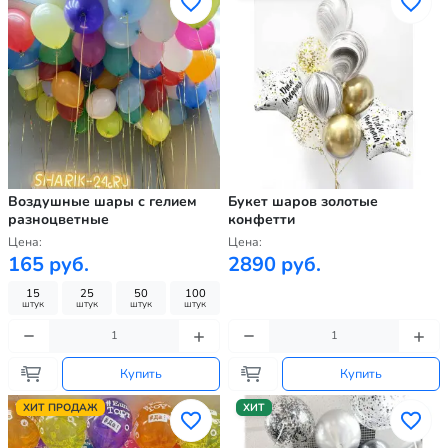
Воздушные шары с гелием
Букет шаров золотые
разноцветные
конфетти
Цена:
Цена:
165 руб.
2890 руб.
15
25
50
100
штук
штук
штук
штук
Купить
Купить
ХИТ ПРОДАЖ
ХИТ