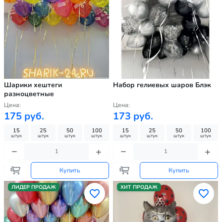
Шарики хештеги
Набор гелиевых шаров Блэк
разноцветные
Цена:
Цена:
175 руб.
173 руб.
15
25
50
100
15
25
50
100
штук
штук
штук
штук
штук
штук
штук
штук
Купить
Купить
ЛИДЕР ПРОДАЖ
ХИТ ПРОДАЖ