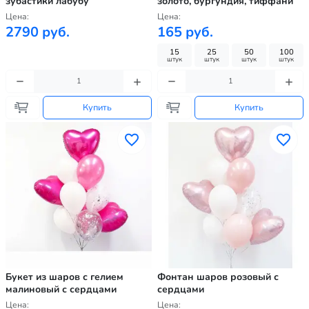
зубастики лабубу
золото, бургундия, тиффани
Цена:
Цена:
2790 руб.
165 руб.
15
25
50
100
штук
штук
штук
штук
Купить
Купить
Букет из шаров с гелием
Фонтан шаров розовый с
малиновый с сердцами
сердцами
Цена:
Цена: