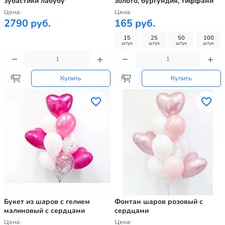
зубастики лабубу
золото, бургундия, тиффани
Цена:
Цена:
2790 руб.
165 руб.
15
25
50
100
штук
штук
штук
штук
Купить
Купить
Букет из шаров с гелием
Фонтан шаров розовый с
малиновый с сердцами
сердцами
Цена:
Цена: