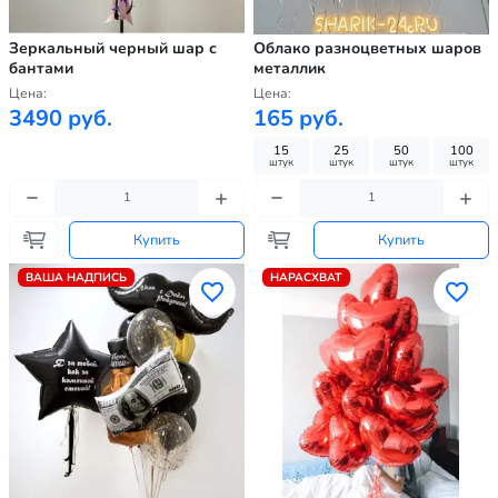
Зеркальный черный шар с
Облако разноцветных шаров
бантами
металлик
Цена:
Цена:
3490 руб.
165 руб.
15
25
50
100
штук
штук
штук
штук
Купить
Купить
ВАША НАДПИСЬ
НАРАСХВАТ