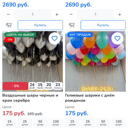
2690 руб.
2690 руб.
Купить
Купить
ЦВЕТА НА ВЫБОР
ХИТ ПРОДАЖ
-5%
24
15
20
21
- 5%
Дней
Часов
Минут
Секунд
Воздушные шары черные и
Гелиевые шарики с днём
хром серебро
рождения
Цена:
Цена:
175 руб.
175 руб.
185 руб.
15
25
50
100
15
25
50
100
штук
штук
штук
штук
штук
штук
штук
штук