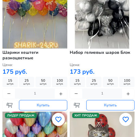
Шарики хештеги
Набор гелиевых шаров Блэк
разноцветные
Цена:
Цена:
175 руб.
173 руб.
15
25
50
100
15
25
50
100
штук
штук
штук
штук
штук
штук
штук
штук
Купить
Купить
ЛИДЕР ПРОДАЖ
ХИТ ПРОДАЖ