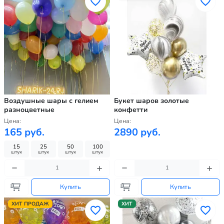
Воздушные шары с гелием
Букет шаров золотые
разноцветные
конфетти
Цена:
Цена:
165 руб.
2890 руб.
15
25
50
100
штук
штук
штук
штук
Купить
Купить
ХИТ ПРОДАЖ
ХИТ