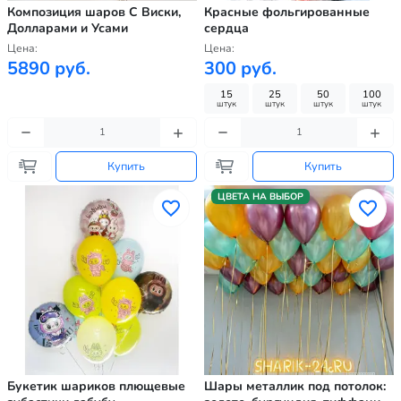
Композиция шаров С Виски,
Красные фольгированные
Долларами и Усами
сердца
Цена:
Цена:
5890 руб.
300 руб.
15
25
50
100
штук
штук
штук
штук
Купить
Купить
ЦВЕТА НА ВЫБОР
Букетик шариков плющевые
Шары металлик под потолок: