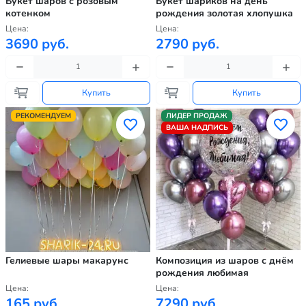
Букет шаров с розовым
Букет шариков на день
котенком
рождения золотая хлопушка
Цена:
Цена:
3690 руб.
2790 руб.
Купить
Купить
РЕКОМЕНДУЕМ
ЛИДЕР ПРОДАЖ
ВАША НАДПИСЬ
Гелиевые шары макарунс
Композиция из шаров с днём
рождения любимая
Цена:
Цена:
165 руб.
7290 руб.