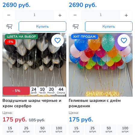
2690 руб.
2690 руб.
Купить
Купить
ЦВЕТА НА ВЫБОР
ХИТ ПРОДАЖ
-5%
24
10
20
42
- 5%
Дней
Часов
Минут
Секунд
Воздушные шары черные и
Гелиевые шарики с днём
хром серебро
рождения
Цена:
Цена:
175 руб.
175 руб.
185 руб.
15
25
50
100
15
25
50
100
штук
штук
штук
штук
штук
штук
штук
штук