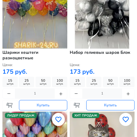
Шарики хештеги
Набор гелиевых шаров Блэк
разноцветные
Цена:
Цена:
175 руб.
173 руб.
15
25
50
100
15
25
50
100
штук
штук
штук
штук
штук
штук
штук
штук
Купить
Купить
ЛИДЕР ПРОДАЖ
ХИТ ПРОДАЖ