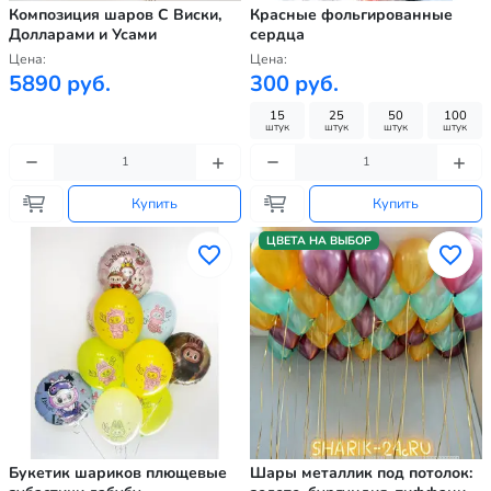
Композиция шаров С Виски,
Красные фольгированные
Долларами и Усами
сердца
Цена:
Цена:
5890 руб.
300 руб.
15
25
50
100
штук
штук
штук
штук
Купить
Купить
ЦВЕТА НА ВЫБОР
Букетик шариков плющевые
Шары металлик под потолок: