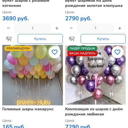
Букет шаров с розовым
Букет шариков на день
котенком
рождения золотая хлопушка
Цена:
Цена:
3690 руб.
2790 руб.
Купить
Купить
РЕКОМЕНДУЕМ
ЛИДЕР ПРОДАЖ
ВАША НАДПИСЬ
Гелиевые шары макарунс
Композиция из шаров с днём
рождения любимая
Цена:
Цена:
165 руб.
7290 руб.