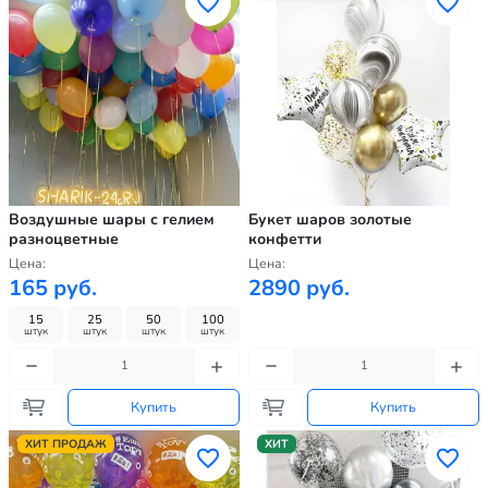
Воздушные шары с гелием
Букет шаров золотые
разноцветные
конфетти
Цена:
Цена:
165 руб.
2890 руб.
15
25
50
100
штук
штук
штук
штук
Купить
Купить
ХИТ ПРОДАЖ
ХИТ