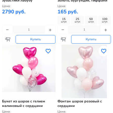
зубастики лабубу
золото, бургундия, тиффани
Цена:
Цена:
2790 руб.
165 руб.
15
25
50
100
штук
штук
штук
штук
Купить
Купить
Букет из шаров с гелием
Фонтан шаров розовый с
малиновый с сердцами
сердцами
Цена:
Цена: