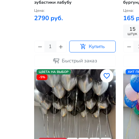
зубастики лабубу
бургун
Цена:
Цена:
2790 руб.
165 р
15
штук
Купить
Быстрый заказ
ЦВЕТА НА ВЫБОР
ХИТ 
-5%