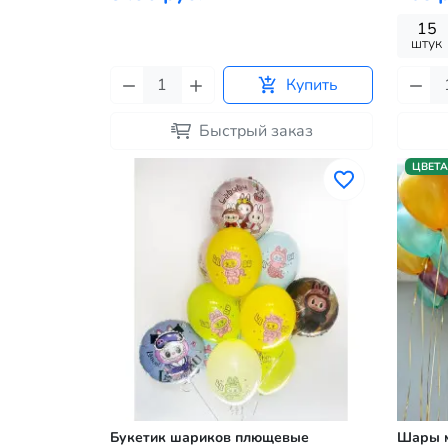
15
штук
Купить
Быстрый заказ
ЦВЕТА
Букетик шариков плющевые
Шары м