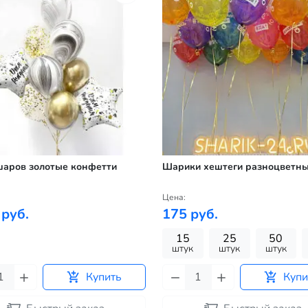
шаров золотые конфетти
Шарики хештеги разноцветн
Цена:
 руб.
175 руб.
15
25
50
штук
штук
штук
Купить
Купи