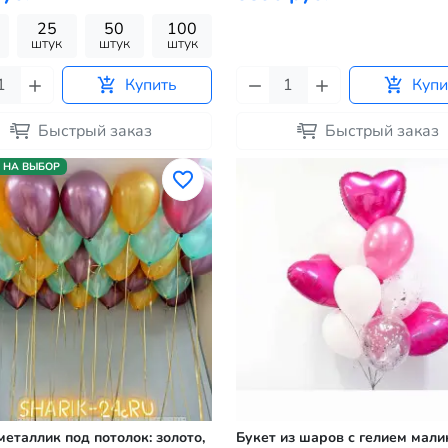
25
50
100
штук
штук
штук
Купить
Купи
Быстрый заказ
Быстрый заказ
 НА ВЫБОР
еталлик под потолок: золото,
Букет из шаров с гелием мал