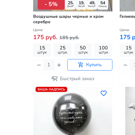
25
19
49
52
- 5%
Дней
Часов
Минут
Секунд
Воздушные шары черные и хром
Гелиев
серебро
Цена:
Цена:
175 руб.
175 р
185 руб.
15
25
50
100
15
штук
штук
штук
штук
штук
Купить
Быстрый заказ
ВАША НАДПИСЬ