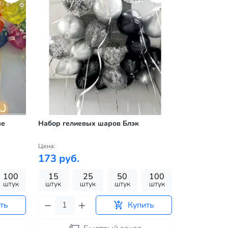
ые
Набор гелиевых шаров Блэк
Цена:
173 руб.
100
15
25
50
100
штук
штук
штук
штук
штук
ть
Купить