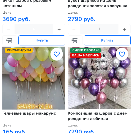
Букет шаров с розовым
Букет шариков на день
котенком
рождения золотая хлопушка
Цена:
Цена:
3690 руб.
2790 руб.
Купить
Купить
РЕКОМЕНДУЕМ
ЛИДЕР ПРОДАЖ
ВАША НАДПИСЬ
Гелиевые шары макарунс
Композиция из шаров с днём
рождения любимая
Цена:
Цена:
165 руб.
7290 руб.