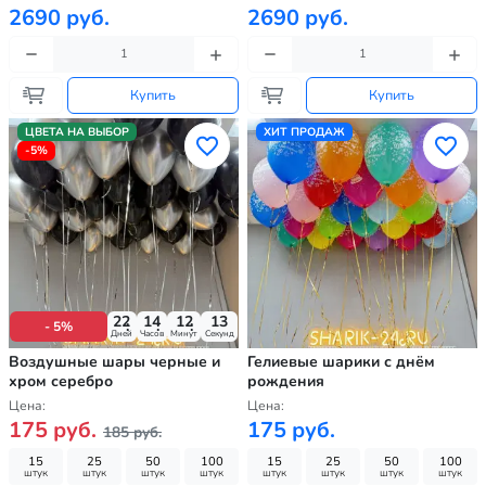
2690 руб.
2690 руб.
Купить
Купить
ЦВЕТА НА ВЫБОР
ХИТ ПРОДАЖ
-5%
22
14
12
11
- 5%
Дней
Часов
Минут
Секунд
Воздушные шары черные и
Гелиевые шарики с днём
хром серебро
рождения
Цена:
Цена:
175 руб.
175 руб.
185 руб.
15
25
50
100
15
25
50
100
штук
штук
штук
штук
штук
штук
штук
штук