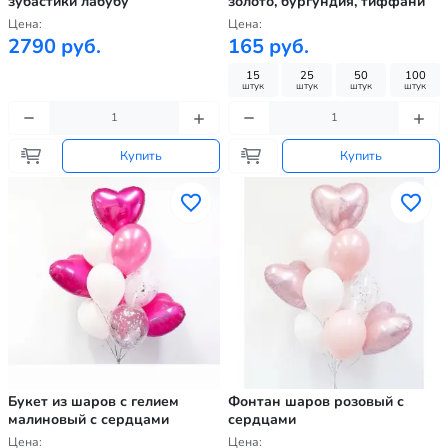
зубастики лабубу
золото, бургундия, тиффани
Цена:
Цена:
2790 руб.
165 руб.
15
25
50
100
штук
штук
штук
штук
Купить
Купить
Букет из шаров с гелием
Фонтан шаров розовый с
малиновый с сердцами
сердцами
Цена:
Цена: