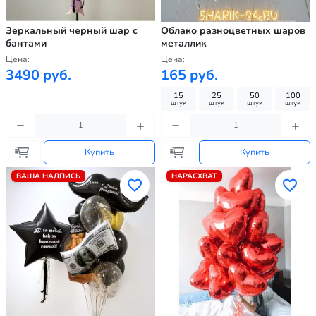
Зеркальный черный шар с
Облако разноцветных шаров
бантами
металлик
Цена:
Цена:
3490 руб.
165 руб.
15
25
50
100
штук
штук
штук
штук
Купить
Купить
ВАША НАДПИСЬ
НАРАСХВАТ