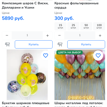
Композиция шаров С Виски,
Красные фольгированные
Долларами и Усами
сердца
Цена:
Цена:
5890 руб.
300 руб.
15
25
50
100
штук
штук
штук
штук
Купить
Купить
ЦВЕТА НА ВЫБОР
Букетик шариков плющевые
Шары металлик под потолок: