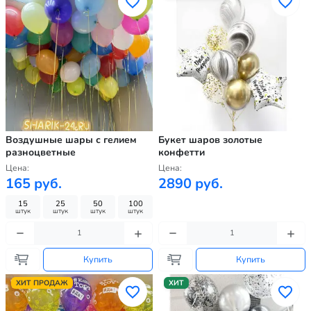
Воздушные шары с гелием
Букет шаров золотые
разноцветные
конфетти
Цена:
Цена:
165 руб.
2890 руб.
15
25
50
100
штук
штук
штук
штук
Купить
Купить
ХИТ ПРОДАЖ
ХИТ