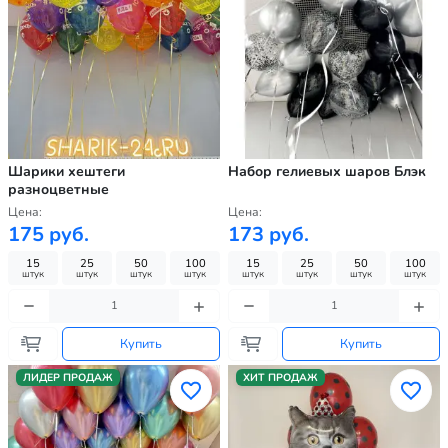
Шарики хештеги
Набор гелиевых шаров Блэк
разноцветные
Цена:
Цена:
175 руб.
173 руб.
15
25
50
100
15
25
50
100
штук
штук
штук
штук
штук
штук
штук
штук
Купить
Купить
ЛИДЕР ПРОДАЖ
ХИТ ПРОДАЖ