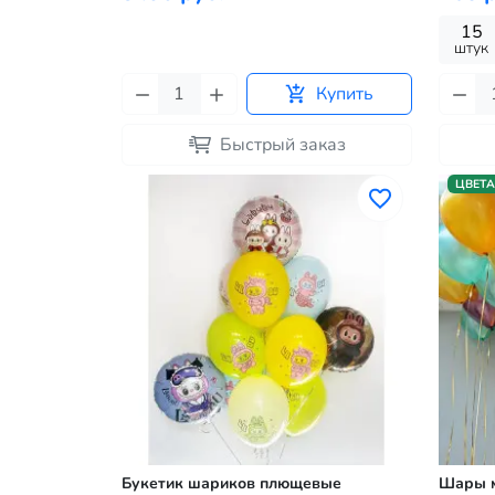
15
штук
Купить
Быстрый заказ
ЦВЕТА
Букетик шариков плющевые
Шары м