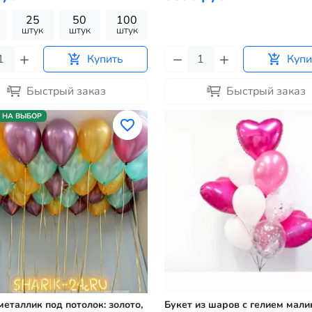
25
50
100
штук
штук
штук
Купить
Купи
Быстрый заказ
Быстрый заказ
 НА ВЫБОР
еталлик под потолок: золото,
Букет из шаров с гелием мал