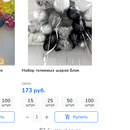
ые
Набор гелиевых шаров Блэк
Цена:
173 руб.
100
15
25
50
100
штук
штук
штук
штук
штук
ть
Купить