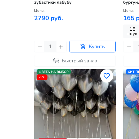
зубастики лабубу
бургун
Цена:
Цена:
2790 руб.
165 р
15
штук
Купить
Быстрый заказ
ЦВЕТА НА ВЫБОР
ХИТ 
-5%