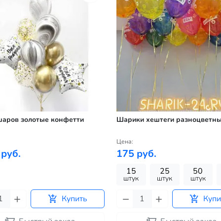
шаров золотые конфетти
Шарики хештеги разноцветн
Цена:
 руб.
175 руб.
15
25
50
штук
штук
штук
Купить
Купи