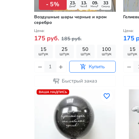
23
13
09
32
- 5%
Дней
Часов
Минут
Секунд
Воздушные шары черные и хром
Гелиев
серебро
Цена:
Цена:
175 руб.
175 р
185 руб.
15
25
50
100
15
штук
штук
штук
штук
штук
Купить
Быстрый заказ
ВАША НАДПИСЬ