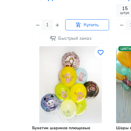
15
штук
Купить
Быстрый заказ
ЦВЕТА
Букетик шариков плющевые
Шары м