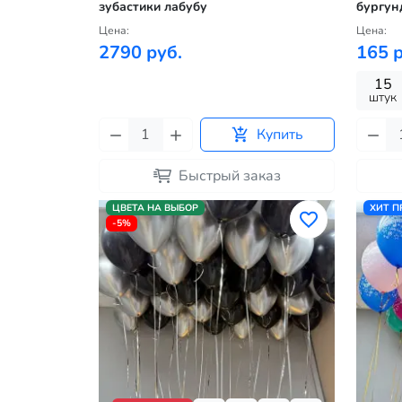
зубастики лабубу
бургун
Цена:
Цена:
2790 руб.
165 р
15
штук
Купить
Быстрый заказ
ЦВЕТА НА ВЫБОР
ХИТ 
-5%