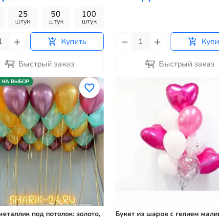
25
50
100
штук
штук
штук
Купить
Купи
Быстрый заказ
Быстрый заказ
 НА ВЫБОР
еталлик под потолок: золото,
Букет из шаров с гелием мал