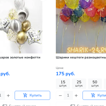
шаров золотые конфетти
Шарики хештеги разноцветн
Цена:
 руб.
175 руб.
15
25
50
штук
штук
штук
Купить
Купи