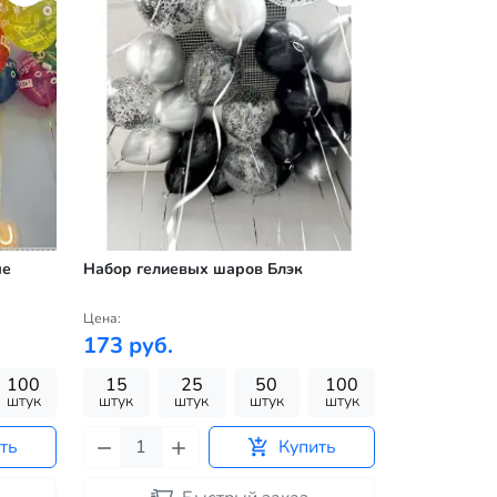
ые
Набор гелиевых шаров Блэк
Цена:
173 руб.
100
15
25
50
100
штук
штук
штук
штук
штук
ть
Купить