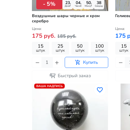
23
04
50
37
- 5%
Дней
Часов
Минут
Секунд
Воздушные шары черные и хром
Гелиев
серебро
Цена:
Цена:
175 руб.
175 р
185 руб.
15
25
50
100
15
штук
штук
штук
штук
штук
Купить
Быстрый заказ
ВАША НАДПИСЬ