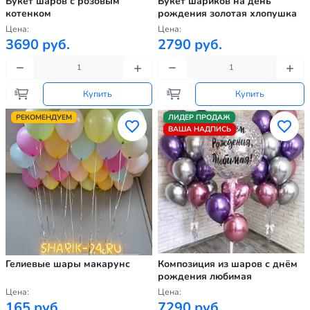
Букет шаров с розовым
Букет шариков на день
котенком
рождения золотая хлопушка
Цена:
Цена:
3690 руб.
2790 руб.
Купить
Купить
РЕКОМЕНДУЕМ
ЛИДЕР ПРОДАЖ
ВАША НАДПИСЬ
Гелиевые шары макарунс
Композиция из шаров с днём
рождения любимая
Цена:
Цена:
165 руб.
7290 руб.