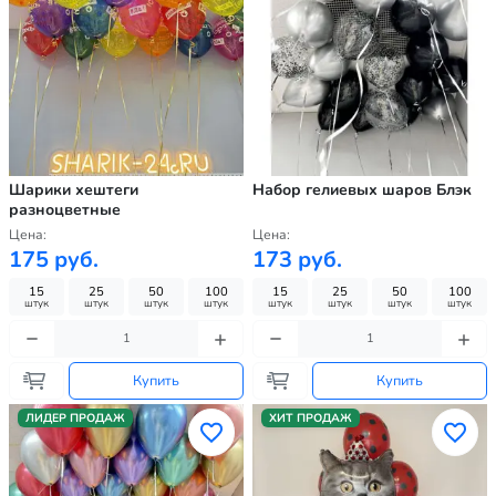
Шарики хештеги
Набор гелиевых шаров Блэк
разноцветные
Цена:
Цена:
175 руб.
173 руб.
15
25
50
100
15
25
50
100
штук
штук
штук
штук
штук
штук
штук
штук
Купить
Купить
ЛИДЕР ПРОДАЖ
ХИТ ПРОДАЖ