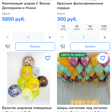
Композиция шаров С Виски,
Красные фольгированные
Долларами и Усами
сердца
Цена:
Цена:
5890 руб.
300 руб.
15
25
50
100
штук
штук
штук
штук
Купить
Купить
ЦВЕТА НА ВЫБОР
Букетик шариков плющевые
Шары металлик под потолок: