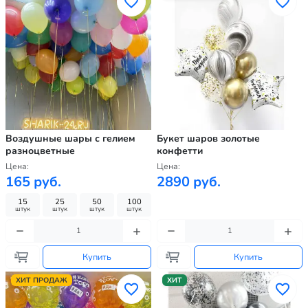
Воздушные шары с гелием
Букет шаров золотые
разноцветные
конфетти
Цена:
Цена:
165 руб.
2890 руб.
15
25
50
100
штук
штук
штук
штук
Купить
Купить
ХИТ ПРОДАЖ
ХИТ