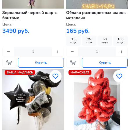
Зеркальный черный шар с
Облако разноцветных шаров
бантами
металлик
Цена:
Цена:
3490 руб.
165 руб.
15
25
50
100
штук
штук
штук
штук
Купить
Купить
ВАША НАДПИСЬ
НАРАСХВАТ