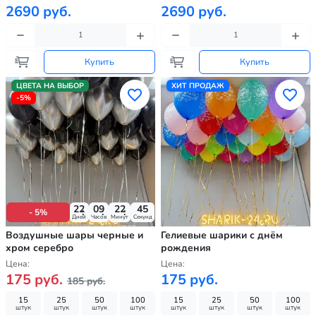
2690 руб.
2690 руб.
Купить
Купить
ЦВЕТА НА ВЫБОР
ХИТ ПРОДАЖ
-5%
22
09
22
43
- 5%
Дней
Часов
Минут
Секунд
Воздушные шары черные и
Гелиевые шарики с днём
хром серебро
рождения
Цена:
Цена:
175 руб.
175 руб.
185 руб.
15
25
50
100
15
25
50
100
штук
штук
штук
штук
штук
штук
штук
штук