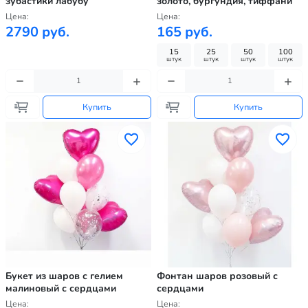
зубастики лабубу
золото, бургундия, тиффани
Цена:
Цена:
2790 руб.
165 руб.
15
25
50
100
штук
штук
штук
штук
Купить
Купить
Букет из шаров с гелием
Фонтан шаров розовый с
малиновый с сердцами
сердцами
Цена:
Цена: