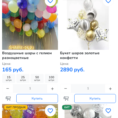
Воздушные шары с гелием
Букет шаров золотые
разноцветные
конфетти
Цена:
Цена:
165 руб.
2890 руб.
15
25
50
100
штук
штук
штук
штук
Купить
Купить
ХИТ ПРОДАЖ
ХИТ