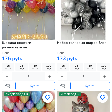
Шарики хештеги
Набор гелиевых шаров Блэк
разноцветные
Цена:
Цена:
175 руб.
173 руб.
15
25
50
100
15
25
50
100
штук
штук
штук
штук
штук
штук
штук
штук
Купить
Купить
ЛИДЕР ПРОДАЖ
ХИТ ПРОДАЖ