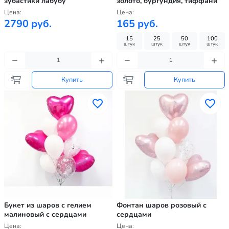
зубастики лабубу
золото, бургундия, тиффани
Цена:
Цена:
2790 руб.
165 руб.
15
25
50
100
штук
штук
штук
штук
Купить
Купить
Букет из шаров с гелием
Фонтан шаров розовый с
малиновый с сердцами
сердцами
Цена:
Цена: