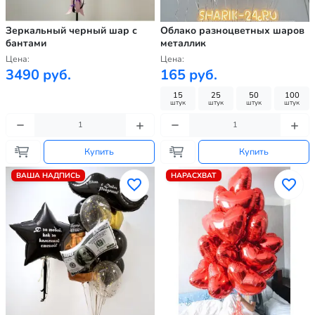
Зеркальный черный шар с
Облако разноцветных шаров
бантами
металлик
Цена:
Цена:
3490 руб.
165 руб.
15
25
50
100
штук
штук
штук
штук
Купить
Купить
ВАША НАДПИСЬ
НАРАСХВАТ