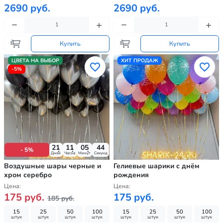
2690 руб.
2690 руб.
Купить
Купить
ЦВЕТА НА ВЫБОР
ХИТ ПРОДАЖ
-5%
21
11
05
43
- 5%
Дней
Часов
Минут
Секунд
Воздушные шары черные и
Гелиевые шарики с днём
хром серебро
рождения
Цена:
Цена:
175 руб.
175 руб.
185 руб.
15
25
50
100
15
25
50
100
штук
штук
штук
штук
штук
штук
штук
штук