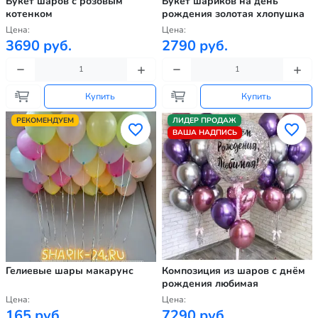
Букет шаров с розовым
Букет шариков на день
котенком
рождения золотая хлопушка
Цена:
Цена:
3690 руб.
2790 руб.
Купить
Купить
РЕКОМЕНДУЕМ
ЛИДЕР ПРОДАЖ
ВАША НАДПИСЬ
Гелиевые шары макарунс
Композиция из шаров с днём
рождения любимая
Цена:
Цена:
165 руб.
7290 руб.