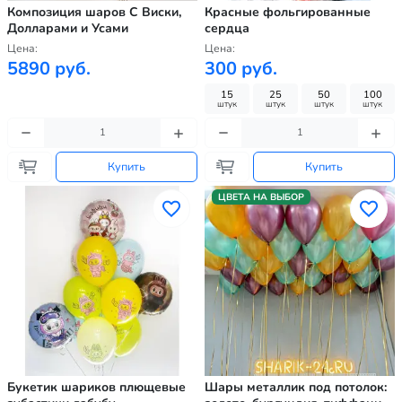
Композиция шаров С Виски,
Красные фольгированные
Долларами и Усами
сердца
Цена:
Цена:
5890 руб.
300 руб.
15
25
50
100
штук
штук
штук
штук
Купить
Купить
ЦВЕТА НА ВЫБОР
Букетик шариков плющевые
Шары металлик под потолок: