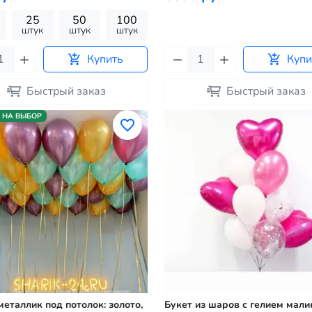
25
50
100
штук
штук
штук
Купить
Купи
Быстрый заказ
Быстрый заказ
 НА ВЫБОР
еталлик под потолок: золото,
Букет из шаров с гелием мал