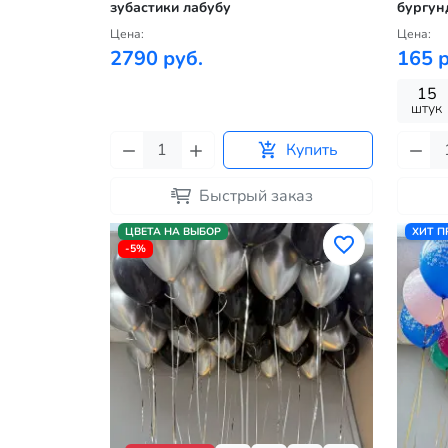
зубастики лабубу
бургун
Цена:
Цена:
2790 руб.
165 р
15
штук
Купить
Быстрый заказ
ЦВЕТА НА ВЫБОР
ХИТ 
-5%