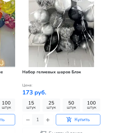
ые
Набор гелиевых шаров Блэк
Цена:
173 руб.
100
15
25
50
100
штук
штук
штук
штук
штук
ть
Купить