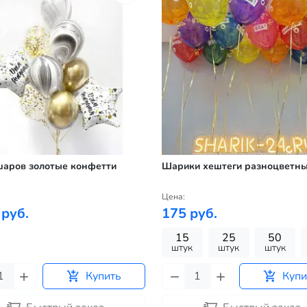
шаров золотые конфетти
Шарики хештеги разноцветн
Цена:
 руб.
175 руб.
15
25
50
штук
штук
штук
Купить
Купи