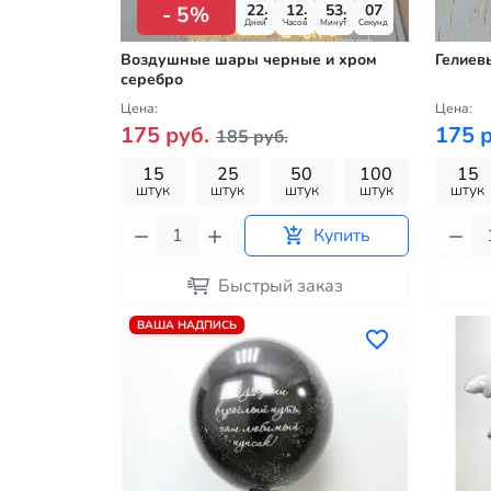
22
12
53
05
- 5%
Дней
Часов
Минут
Секунд
Воздушные шары черные и хром
Гелиев
серебро
Цена:
Цена:
175 руб.
175 р
185 руб.
15
25
50
100
15
штук
штук
штук
штук
штук
Купить
Быстрый заказ
ВАША НАДПИСЬ