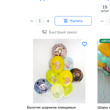
15
штук
Купить
Быстрый заказ
ЦВЕТА
Букетик шариков плющевые
Шары м