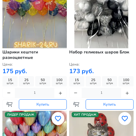
Шарики хештеги
Набор гелиевых шаров Блэк
разноцветные
Цена:
Цена:
175 руб.
173 руб.
15
25
50
100
15
25
50
100
штук
штук
штук
штук
штук
штук
штук
штук
Купить
Купить
ЛИДЕР ПРОДАЖ
ХИТ ПРОДАЖ