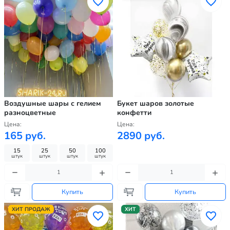
Воздушные шары с гелием
Букет шаров золотые
разноцветные
конфетти
Цена:
Цена:
165 руб.
2890 руб.
15
25
50
100
штук
штук
штук
штук
Купить
Купить
ХИТ ПРОДАЖ
ХИТ