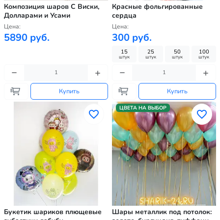
Композиция шаров С Виски,
Красные фольгированные
Долларами и Усами
сердца
Цена:
Цена:
5890 руб.
300 руб.
15
25
50
100
штук
штук
штук
штук
Купить
Купить
ЦВЕТА НА ВЫБОР
Букетик шариков плющевые
Шары металлик под потолок: