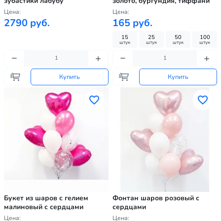
зубастики лабубу
золото, бургундия, тиффани
Цена:
Цена:
2790 руб.
165 руб.
15
25
50
100
штук
штук
штук
штук
Купить
Купить
Букет из шаров с гелием
Фонтан шаров розовый с
малиновый с сердцами
сердцами
Цена:
Цена: