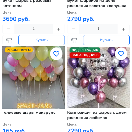
Букет шаров с розовым
Букет шариков на день
котенком
рождения золотая хлопушка
Цена:
Цена:
3690 руб.
2790 руб.
Купить
Купить
РЕКОМЕНДУЕМ
ЛИДЕР ПРОДАЖ
ВАША НАДПИСЬ
Гелиевые шары макарунс
Композиция из шаров с днём
рождения любимая
Цена:
Цена:
165 руб.
7290 руб.