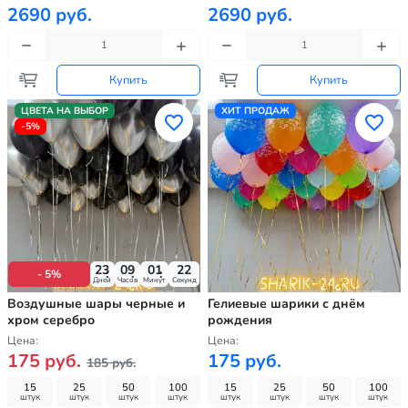
2690 руб.
2690 руб.
Купить
Купить
ЦВЕТА НА ВЫБОР
ХИТ ПРОДАЖ
-5%
23
09
01
20
- 5%
Дней
Часов
Минут
Секунд
Воздушные шары черные и
Гелиевые шарики с днём
хром серебро
рождения
Цена:
Цена:
175 руб.
175 руб.
185 руб.
15
25
50
100
15
25
50
100
штук
штук
штук
штук
штук
штук
штук
штук