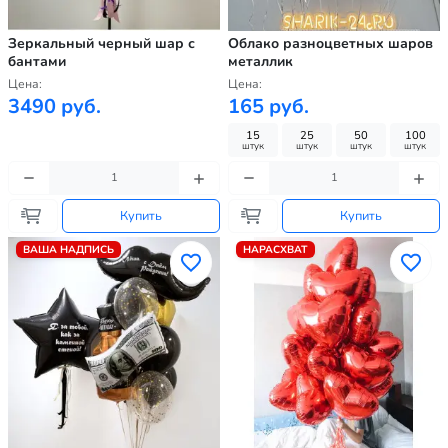
Зеркальный черный шар с
Облако разноцветных шаров
бантами
металлик
Цена:
Цена:
3490 руб.
165 руб.
15
25
50
100
штук
штук
штук
штук
Купить
Купить
ВАША НАДПИСЬ
НАРАСХВАТ