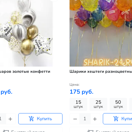
шаров золотые конфетти
Шарики хештеги разноцветн
Цена:
 руб.
175 руб.
15
25
50
штук
штук
штук
Купить
Купи