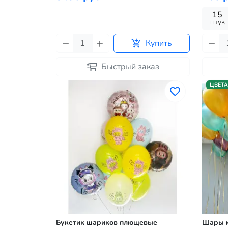
15
штук
Купить
Быстрый заказ
ЦВЕТА
Букетик шариков плющевые
Шары м