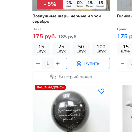
23
09
19
15
- 5%
Дней
Часов
Минут
Секунд
Воздушные шары черные и хром
Гелиев
серебро
Цена:
Цена:
175 руб.
175 р
185 руб.
15
25
50
100
15
штук
штук
штук
штук
штук
Купить
Быстрый заказ
ВАША НАДПИСЬ