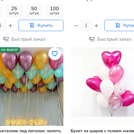
25
50
100
штук
штук
штук
Купить
Купи
Быстрый заказ
Быстрый заказ
 НА ВЫБОР
еталлик под потолок: золото,
Букет из шаров с гелием мал