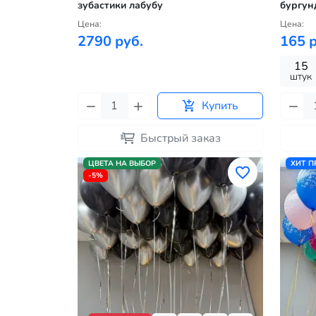
зубастики лабубу
бургун
Цена:
Цена:
2790 руб.
165 р
15
штук
Купить
Быстрый заказ
ЦВЕТА НА ВЫБОР
ХИТ 
-5%