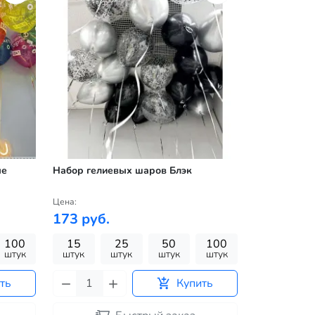
ые
Набор гелиевых шаров Блэк
Цена:
173 руб.
100
15
25
50
100
штук
штук
штук
штук
штук
ть
Купить