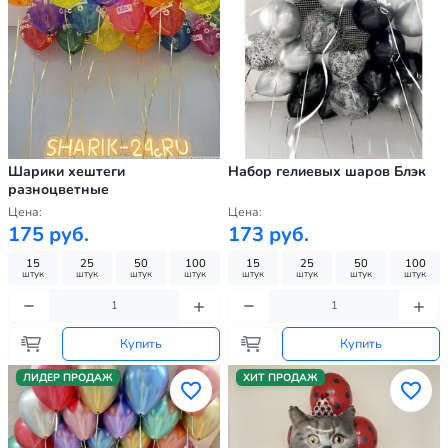
Шарики хештеги
Набор гелиевых шаров Блэк
разноцветные
Цена:
Цена:
175 руб.
173 руб.
15
25
50
100
15
25
50
100
штук
штук
штук
штук
штук
штук
штук
штук
Купить
Купить
ЛИДЕР ПРОДАЖ
ХИТ ПРОДАЖ