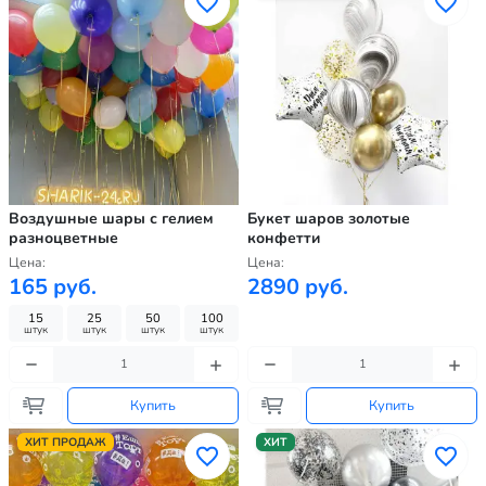
Воздушные шары с гелием
Букет шаров золотые
разноцветные
конфетти
Цена:
Цена:
165 руб.
2890 руб.
15
25
50
100
штук
штук
штук
штук
Купить
Купить
ХИТ ПРОДАЖ
ХИТ