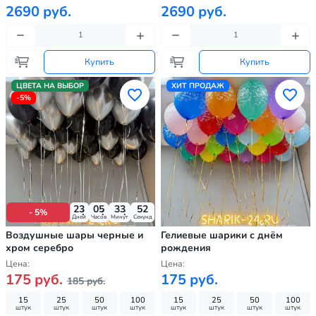
2690 руб.
2690 руб.
Купить
Купить
ЦВЕТА НА ВЫБОР
ХИТ ПРОДАЖ
-5%
23
05
33
51
- 5%
Дней
Часов
Минут
Секунд
Воздушные шары черные и
Гелиевые шарики с днём
хром серебро
рождения
Цена:
Цена:
175 руб.
175 руб.
185 руб.
15
25
50
100
15
25
50
100
штук
штук
штук
штук
штук
штук
штук
штук