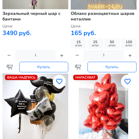
Зеркальный черный шар с
Облако разноцветных шаров
бантами
металлик
Цена:
Цена:
3490 руб.
165 руб.
15
25
50
100
штук
штук
штук
штук
Купить
Купить
ВАША НАДПИСЬ
НАРАСХВАТ