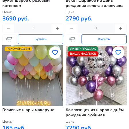
Букет шаров с розовым
Букет шариков на день
котенком
рождения золотая хлопушка
Цена:
Цена:
3690 руб.
2790 руб.
Купить
Купить
РЕКОМЕНДУЕМ
ЛИДЕР ПРОДАЖ
ВАША НАДПИСЬ
Гелиевые шары макарунс
Композиция из шаров с днём
рождения любимая
Цена:
Цена:
165 руб.
7290 руб.