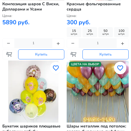
Композиция шаров С Виски,
Красные фольгированные
Долларами и Усами
сердца
Цена:
Цена:
5890 руб.
300 руб.
15
25
50
100
штук
штук
штук
штук
Купить
Купить
ЦВЕТА НА ВЫБОР
Букетик шариков плющевые
Шары металлик под потолок: