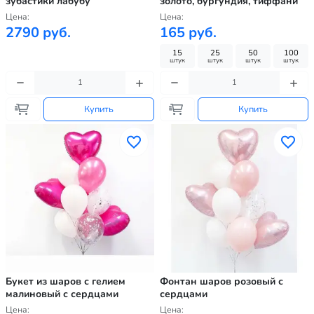
зубастики лабубу
золото, бургундия, тиффани
Цена:
Цена:
2790 руб.
165 руб.
15
25
50
100
штук
штук
штук
штук
Купить
Купить
Букет из шаров с гелием
Фонтан шаров розовый с
малиновый с сердцами
сердцами
Цена:
Цена: