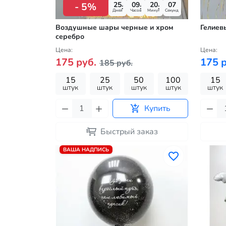
25
09
20
06
- 5%
Дней
Часов
Минут
Секунд
Воздушные шары черные и хром
Гелиев
серебро
Цена:
Цена:
175 руб.
175 р
185 руб.
15
25
50
100
15
штук
штук
штук
штук
штук
Купить
Быстрый заказ
ВАША НАДПИСЬ