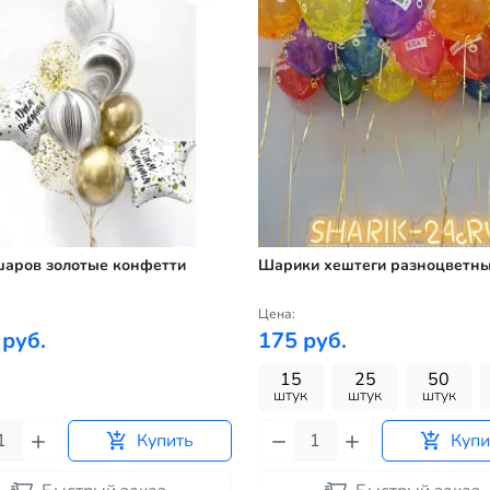
шаров золотые конфетти
Шарики хештеги разноцветн
Цена:
 руб.
175 руб.
15
25
50
штук
штук
штук
Купить
Купи