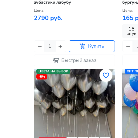
зубастики лабубу
бургун
Цена:
Цена:
2790 руб.
165 р
15
штук
Купить
Быстрый заказ
ЦВЕТА НА ВЫБОР
ХИТ 
-5%