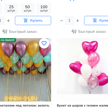
25
50
100
штук
штук
штук
Купить
Купи
Быстрый заказ
Быстрый заказ
 НА ВЫБОР
еталлик под потолок: золото,
Букет из шаров с гелием мал