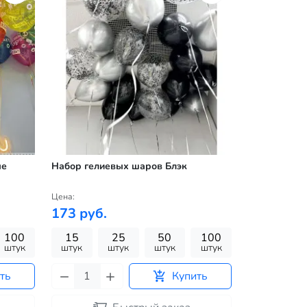
ые
Набор гелиевых шаров Блэк
Цена:
173 руб.
100
15
25
50
100
штук
штук
штук
штук
штук
ть
Купить