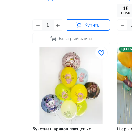
15
штук
Купить
Быстрый заказ
ЦВЕТА
Букетик шариков плющевые
Шары м