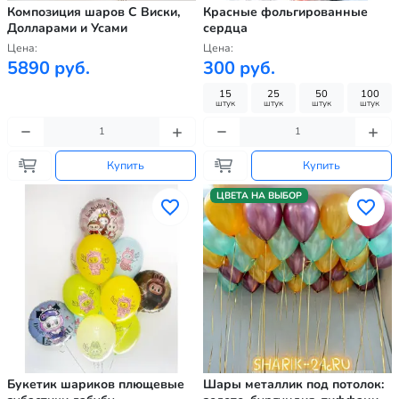
Композиция шаров С Виски,
Красные фольгированные
Долларами и Усами
сердца
Цена:
Цена:
5890 руб.
300 руб.
15
25
50
100
штук
штук
штук
штук
Купить
Купить
ЦВЕТА НА ВЫБОР
Букетик шариков плющевые
Шары металлик под потолок: