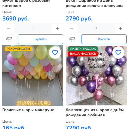
Букет шаров с розовым
Букет шариков на день
котенком
рождения золотая хлопушка
Цена:
Цена:
3690 руб.
2790 руб.
Купить
Купить
РЕКОМЕНДУЕМ
ЛИДЕР ПРОДАЖ
ВАША НАДПИСЬ
Гелиевые шары макарунс
Композиция из шаров с днём
рождения любимая
Цена:
Цена:
165 руб.
7290 руб.