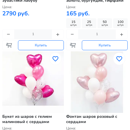
зубастики лабубу
золото, бургундия, тиффани
Цена:
Цена:
2790 руб.
165 руб.
15
25
50
100
штук
штук
штук
штук
Купить
Купить
Букет из шаров с гелием
Фонтан шаров розовый с
малиновый с сердцами
сердцами
Цена:
Цена: