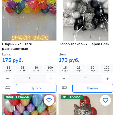
Шарики хештеги
Набор гелиевых шаров Блэк
разноцветные
Цена:
Цена:
175 руб.
173 руб.
15
25
50
100
15
25
50
100
штук
штук
штук
штук
штук
штук
штук
штук
Купить
Купить
ЛИДЕР ПРОДАЖ
ХИТ ПРОДАЖ