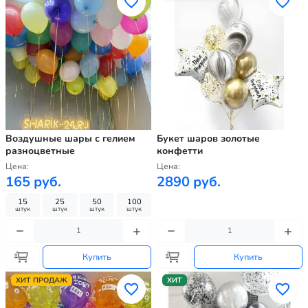
Воздушные шары с гелием
Букет шаров золотые
разноцветные
конфетти
Цена:
Цена:
165 руб.
2890 руб.
15
25
50
100
штук
штук
штук
штук
Купить
Купить
ХИТ ПРОДАЖ
ХИТ