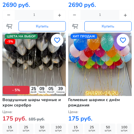
2690 руб.
2690 руб.
Купить
Купить
ЦВЕТА НА ВЫБОР
ХИТ ПРОДАЖ
-5%
25
09
05
37
- 5%
Дней
Часов
Минут
Секунд
Воздушные шары черные и
Гелиевые шарики с днём
хром серебро
рождения
Цена:
Цена:
175 руб.
175 руб.
185 руб.
15
25
50
100
15
25
50
100
штук
штук
штук
штук
штук
штук
штук
штук