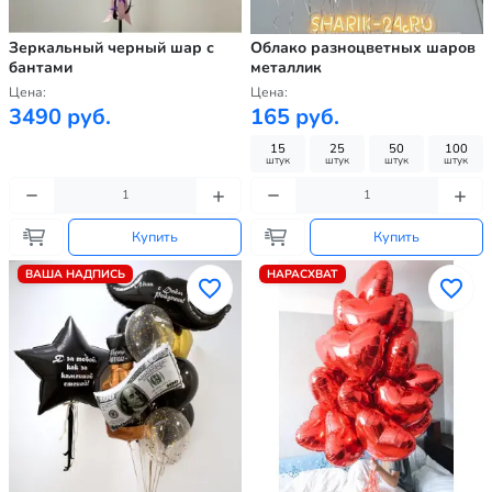
Зеркальный черный шар с
Облако разноцветных шаров
бантами
металлик
Цена:
Цена:
3490 руб.
165 руб.
15
25
50
100
штук
штук
штук
штук
Купить
Купить
ВАША НАДПИСЬ
НАРАСХВАТ