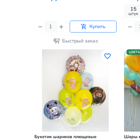
15
штук
Купить
Быстрый заказ
ЦВЕТА
Букетик шариков плющевые
Шары м