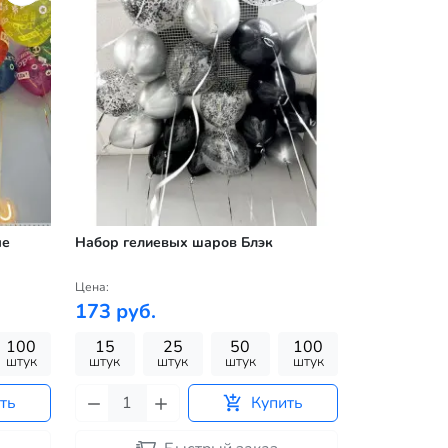
ые
Набор гелиевых шаров Блэк
Цена:
173 руб.
100
15
25
50
100
штук
штук
штук
штук
штук
ть
Купить