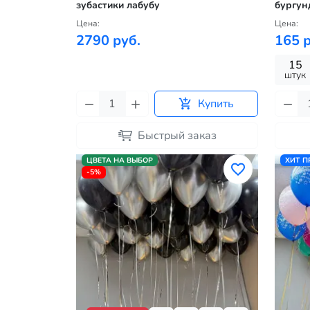
зубастики лабубу
бургун
Цена:
Цена:
2790 руб.
165 р
15
штук
Купить
Быстрый заказ
ЦВЕТА НА ВЫБОР
ХИТ 
-5%