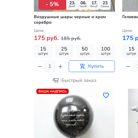
23
06
17
22
- 5%
Дней
Часов
Минут
Секунд
Воздушные шары черные и хром
Гелиев
серебро
Цена:
Цена:
175 руб.
175 р
185 руб.
15
25
50
100
15
штук
штук
штук
штук
штук
Купить
Быстрый заказ
ВАША НАДПИСЬ