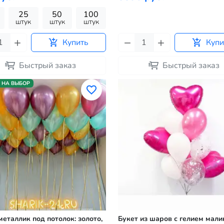
25
50
100
штук
штук
штук
Купить
Купи
Быстрый заказ
Быстрый заказ
 НА ВЫБОР
еталлик под потолок: золото,
Букет из шаров с гелием мал