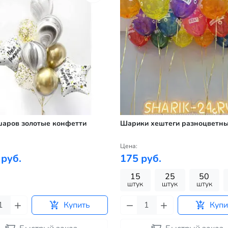
шаров золотые конфетти
Шарики хештеги разноцветн
Цена:
 руб.
175 руб.
15
25
50
штук
штук
штук
Купить
Купи