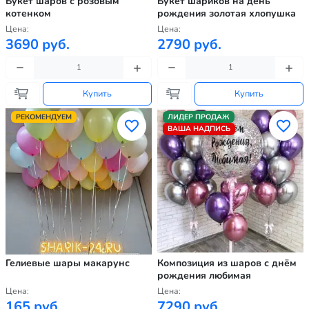
Букет шаров с розовым
Букет шариков на день
котенком
рождения золотая хлопушка
Цена:
Цена:
3690 руб.
2790 руб.
Купить
Купить
РЕКОМЕНДУЕМ
ЛИДЕР ПРОДАЖ
ВАША НАДПИСЬ
Гелиевые шары макарунс
Композиция из шаров с днём
рождения любимая
Цена:
Цена:
165 руб.
7290 руб.