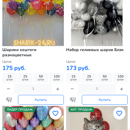
Шарики хештеги
Набор гелиевых шаров Блэк
разноцветные
Цена:
Цена:
175 руб.
173 руб.
15
25
50
100
15
25
50
100
штук
штук
штук
штук
штук
штук
штук
штук
Купить
Купить
ЛИДЕР ПРОДАЖ
ХИТ ПРОДАЖ