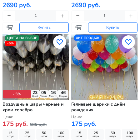
2690 руб.
2690 руб.
Купить
Купить
ЦВЕТА НА ВЫБОР
ХИТ ПРОДАЖ
-5%
23
05
16
44
- 5%
Дней
Часов
Минут
Секунд
Воздушные шары черные и
Гелиевые шарики с днём
хром серебро
рождения
Цена:
Цена:
175 руб.
175 руб.
185 руб.
15
25
50
100
15
25
50
100
штук
штук
штук
штук
штук
штук
штук
штук