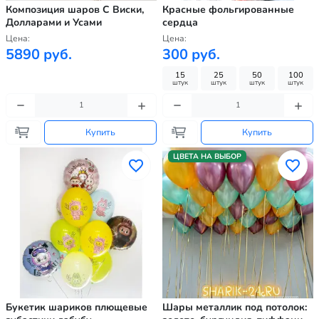
Композиция шаров С Виски,
Красные фольгированные
Долларами и Усами
сердца
Цена:
Цена:
5890 руб.
300 руб.
15
25
50
100
штук
штук
штук
штук
Купить
Купить
ЦВЕТА НА ВЫБОР
Букетик шариков плющевые
Шары металлик под потолок: