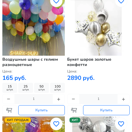
Воздушные шары с гелием
Букет шаров золотые
разноцветные
конфетти
Цена:
Цена:
165 руб.
2890 руб.
15
25
50
100
штук
штук
штук
штук
Купить
Купить
ХИТ ПРОДАЖ
ХИТ