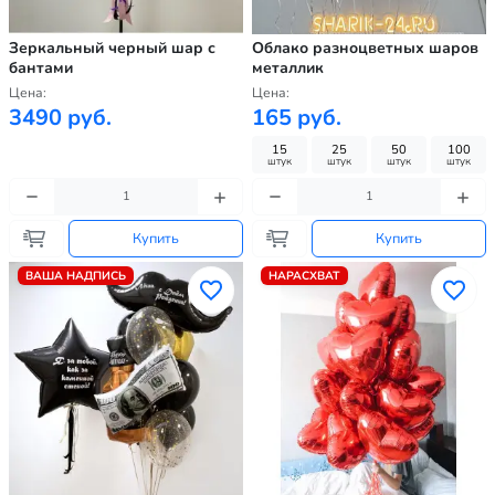
Зеркальный черный шар с
Облако разноцветных шаров
бантами
металлик
Цена:
Цена:
3490 руб.
165 руб.
15
25
50
100
штук
штук
штук
штук
Купить
Купить
ВАША НАДПИСЬ
НАРАСХВАТ