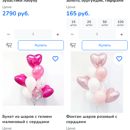
зубастики лабубу
золото, бургундия, тиффани
Цена:
Цена:
2790 руб.
165 руб.
15
25
50
100
штук
штук
штук
штук
Купить
Купить
Букет из шаров с гелием
Фонтан шаров розовый с
малиновый с сердцами
сердцами
Цена:
Цена: