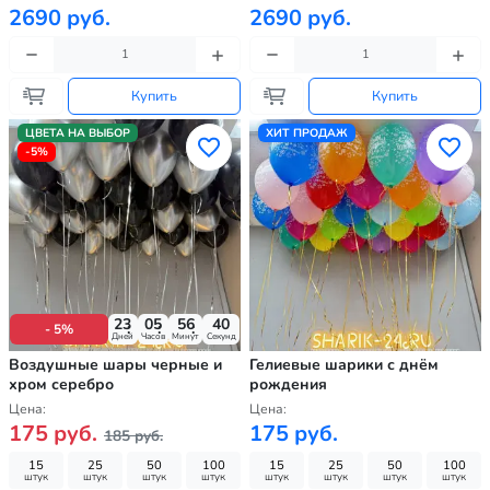
2690 руб.
2690 руб.
Купить
Купить
ЦВЕТА НА ВЫБОР
ХИТ ПРОДАЖ
-5%
23
05
56
39
- 5%
Дней
Часов
Минут
Секунд
Воздушные шары черные и
Гелиевые шарики с днём
хром серебро
рождения
Цена:
Цена:
175 руб.
175 руб.
185 руб.
15
25
50
100
15
25
50
100
штук
штук
штук
штук
штук
штук
штук
штук