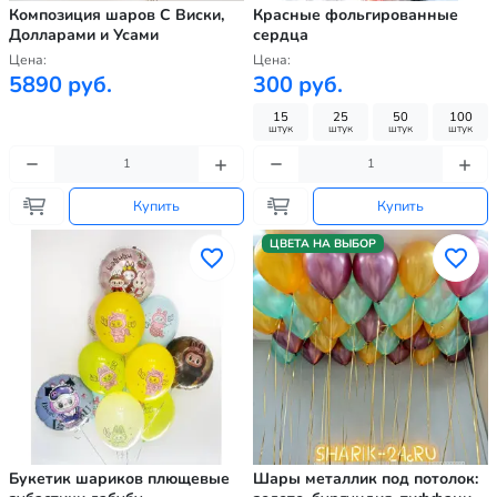
Композиция шаров С Виски,
Красные фольгированные
Долларами и Усами
сердца
Цена:
Цена:
5890 руб.
300 руб.
15
25
50
100
штук
штук
штук
штук
Купить
Купить
ЦВЕТА НА ВЫБОР
Букетик шариков плющевые
Шары металлик под потолок: