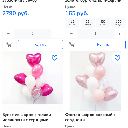
зубастики лабубу
золото, бургундия, тиффани
Цена:
Цена:
2790 руб.
165 руб.
15
25
50
100
штук
штук
штук
штук
Купить
Купить
Букет из шаров с гелием
Фонтан шаров розовый с
малиновый с сердцами
сердцами
Цена:
Цена: