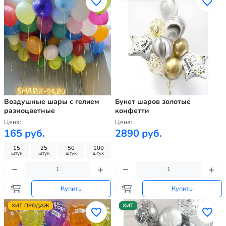
Воздушные шары с гелием
Букет шаров золотые
разноцветные
конфетти
Цена:
Цена:
165 руб.
2890 руб.
15
25
50
100
штук
штук
штук
штук
Купить
Купить
ХИТ ПРОДАЖ
ХИТ