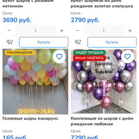
Букет шаров с розовым
Букет шариков на день
котенком
рождения золотая хлопушка
Цена:
Цена:
3690 руб.
2790 руб.
Купить
Купить
РЕКОМЕНДУЕМ
ЛИДЕР ПРОДАЖ
ВАША НАДПИСЬ
Гелиевые шары макарунс
Композиция из шаров с днём
рождения любимая
Цена:
Цена:
165 руб.
7290 руб.