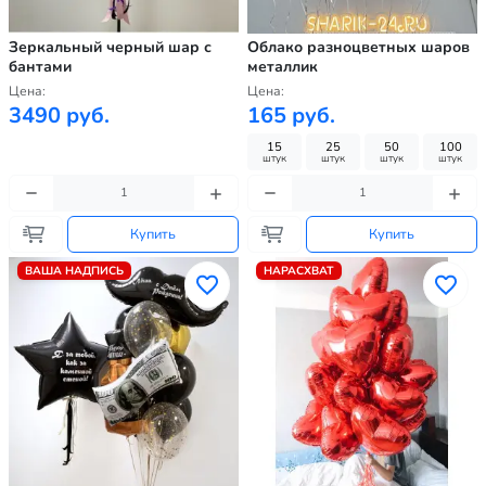
Зеркальный черный шар с
Облако разноцветных шаров
бантами
металлик
Цена:
Цена:
3490 руб.
165 руб.
15
25
50
100
штук
штук
штук
штук
Купить
Купить
ВАША НАДПИСЬ
НАРАСХВАТ