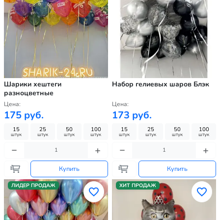
Шарики хештеги
Набор гелиевых шаров Блэк
разноцветные
Цена:
Цена:
175 руб.
173 руб.
15
25
50
100
15
25
50
100
штук
штук
штук
штук
штук
штук
штук
штук
Купить
Купить
ЛИДЕР ПРОДАЖ
ХИТ ПРОДАЖ