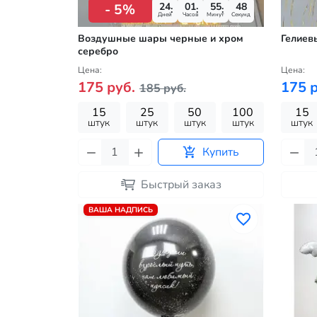
24
01
55
47
- 5%
Дней
Часов
Минут
Секунд
Воздушные шары черные и хром
Гелиев
серебро
Цена:
Цена:
175 руб.
175 р
185 руб.
15
25
50
100
15
штук
штук
штук
штук
штук
Купить
Быстрый заказ
ВАША НАДПИСЬ