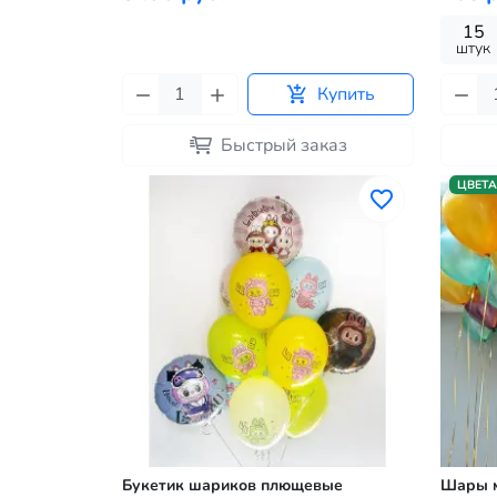
15
штук
Купить
Быстрый заказ
ЦВЕТА
Букетик шариков плющевые
Шары м