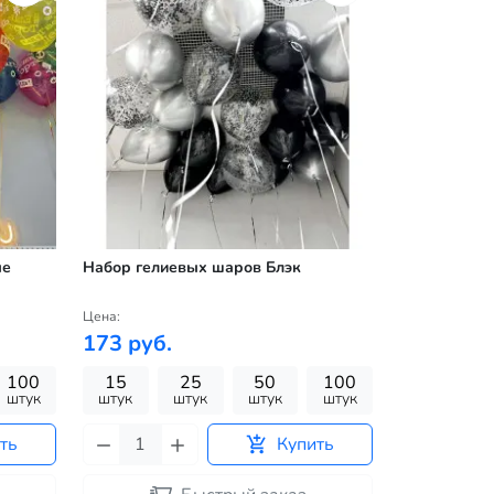
ые
Набор гелиевых шаров Блэк
Цена:
173 руб.
100
15
25
50
100
штук
штук
штук
штук
штук
ть
Купить