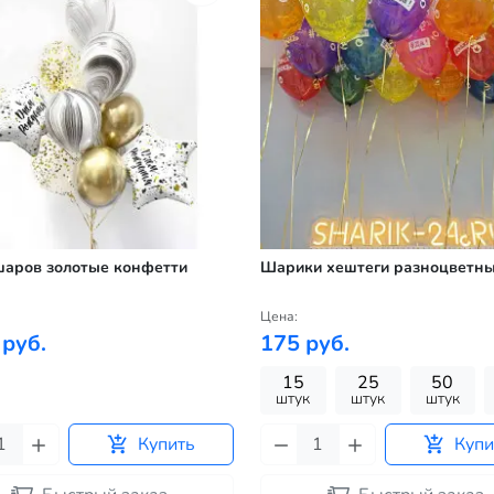
шаров золотые конфетти
Шарики хештеги разноцветн
Цена:
 руб.
175 руб.
15
25
50
штук
штук
штук
Купить
Купи