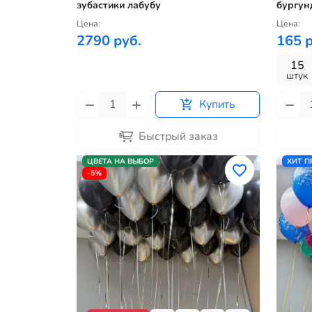
зубастики лабубу
бургун
Цена:
Цена:
2790 руб.
165 р
15
штук
Купить
Быстрый заказ
ЦВЕТА НА ВЫБОР
ХИТ 
-5%