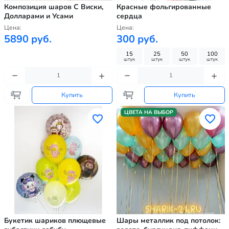
Композиция шаров С Виски,
Красные фольгированные
Долларами и Усами
сердца
Цена:
Цена:
5890 руб.
300 руб.
15
25
50
100
штук
штук
штук
штук
Купить
Купить
ЦВЕТА НА ВЫБОР
Букетик шариков плющевые
Шары металлик под потолок: