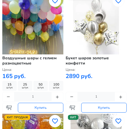
Воздушные шары с гелием
Букет шаров золотые
разноцветные
конфетти
Цена:
Цена:
165 руб.
2890 руб.
15
25
50
100
штук
штук
штук
штук
Купить
Купить
ХИТ ПРОДАЖ
ХИТ