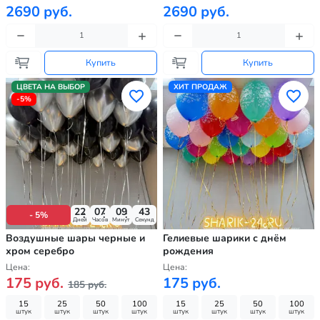
2690 руб.
2690 руб.
Купить
Купить
ЦВЕТА НА ВЫБОР
ХИТ ПРОДАЖ
-5%
22
07
09
41
- 5%
Дней
Часов
Минут
Секунд
Воздушные шары черные и
Гелиевые шарики с днём
хром серебро
рождения
Цена:
Цена:
175 руб.
175 руб.
185 руб.
15
25
50
100
15
25
50
100
штук
штук
штук
штук
штук
штук
штук
штук