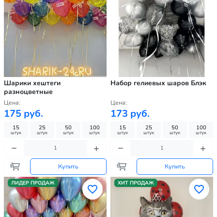
Шарики хештеги
Набор гелиевых шаров Блэк
разноцветные
Цена:
Цена:
175 руб.
173 руб.
15
25
50
100
15
25
50
100
штук
штук
штук
штук
штук
штук
штук
штук
Купить
Купить
ЛИДЕР ПРОДАЖ
ХИТ ПРОДАЖ