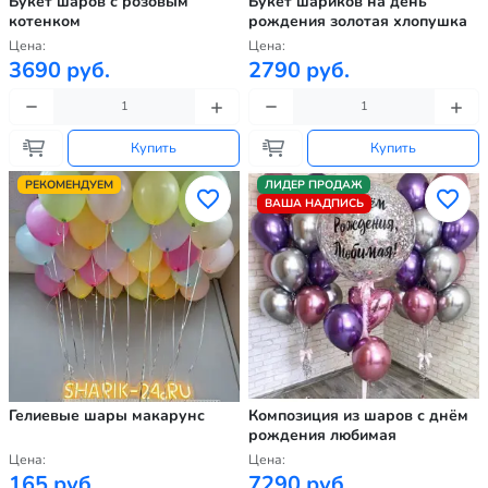
Букет шаров с розовым
Букет шариков на день
котенком
рождения золотая хлопушка
Цена:
Цена:
3690 руб.
2790 руб.
Купить
Купить
РЕКОМЕНДУЕМ
ЛИДЕР ПРОДАЖ
ВАША НАДПИСЬ
Гелиевые шары макарунс
Композиция из шаров с днём
рождения любимая
Цена:
Цена:
165 руб.
7290 руб.