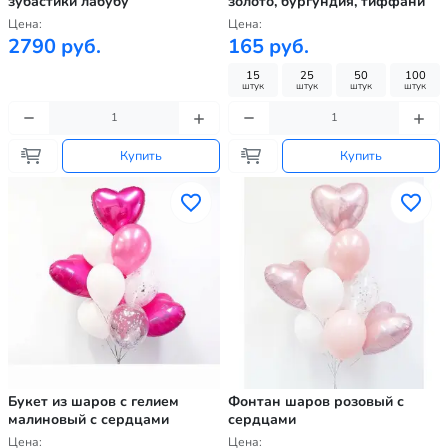
зубастики лабубу
золото, бургундия, тиффани
Цена:
Цена:
2790 руб.
165 руб.
15
25
50
100
штук
штук
штук
штук
Купить
Купить
Букет из шаров с гелием
Фонтан шаров розовый с
малиновый с сердцами
сердцами
Цена:
Цена: