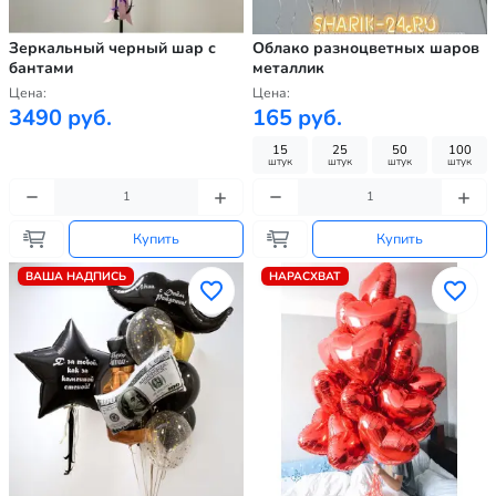
Зеркальный черный шар с
Облако разноцветных шаров
бантами
металлик
Цена:
Цена:
3490 руб.
165 руб.
15
25
50
100
штук
штук
штук
штук
Купить
Купить
ВАША НАДПИСЬ
НАРАСХВАТ