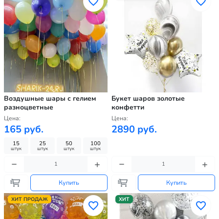
Воздушные шары с гелием
Букет шаров золотые
разноцветные
конфетти
Цена:
Цена:
165 руб.
2890 руб.
15
25
50
100
штук
штук
штук
штук
Купить
Купить
ХИТ ПРОДАЖ
ХИТ