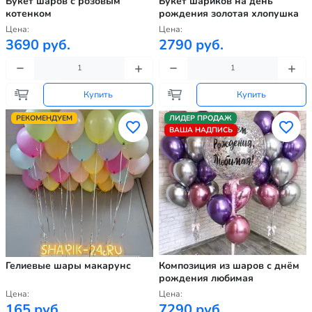
Букет шаров с розовым
Букет шариков на день
котенком
рождения золотая хлопушка
Цена:
Цена:
3690 руб.
2790 руб.
Купить
Купить
РЕКОМЕНДУЕМ
ЛИДЕР ПРОДАЖ
ВАША НАДПИСЬ
Гелиевые шары макарунс
Композиция из шаров с днём
рождения любимая
Цена:
Цена:
165 руб.
7290 руб.