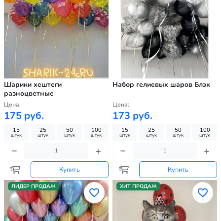
Шарики хештеги
Набор гелиевых шаров Блэк
разноцветные
Цена:
Цена:
175 руб.
173 руб.
15
25
50
100
15
25
50
100
штук
штук
штук
штук
штук
штук
штук
штук
Купить
Купить
ЛИДЕР ПРОДАЖ
ХИТ ПРОДАЖ