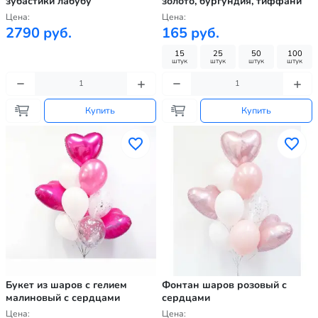
зубастики лабубу
золото, бургундия, тиффани
Цена:
Цена:
2790 руб.
165 руб.
15
25
50
100
штук
штук
штук
штук
Купить
Купить
Букет из шаров с гелием
Фонтан шаров розовый с
малиновый с сердцами
сердцами
Цена:
Цена: