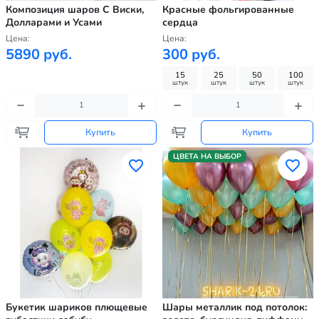
Композиция шаров С Виски,
Красные фольгированные
Долларами и Усами
сердца
Цена:
Цена:
5890 руб.
300 руб.
15
25
50
100
штук
штук
штук
штук
Купить
Купить
ЦВЕТА НА ВЫБОР
Букетик шариков плющевые
Шары металлик под потолок: