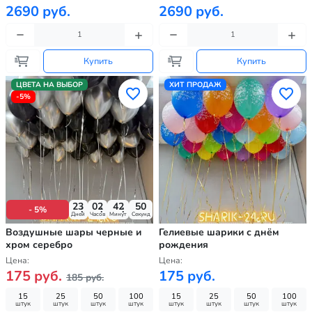
2690 руб.
2690 руб.
Купить
Купить
ЦВЕТА НА ВЫБОР
ХИТ ПРОДАЖ
-5%
23
02
42
49
- 5%
Дней
Часов
Минут
Секунд
Воздушные шары черные и
Гелиевые шарики с днём
хром серебро
рождения
Цена:
Цена:
175 руб.
175 руб.
185 руб.
15
25
50
100
15
25
50
100
штук
штук
штук
штук
штук
штук
штук
штук