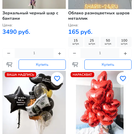
Зеркальный черный шар с
Облако разноцветных шаров
бантами
металлик
Цена:
Цена:
3490 руб.
165 руб.
15
25
50
100
штук
штук
штук
штук
Купить
Купить
ВАША НАДПИСЬ
НАРАСХВАТ