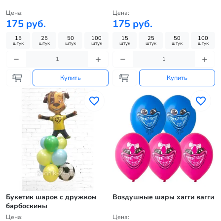
Цена:
Цена:
175 руб.
175 руб.
15
25
50
100
15
25
50
100
штук
штук
штук
штук
штук
штук
штук
штук
Купить
Купить
Букетик шаров с дружком
Воздушные шары хагги вагги
барбоскины
Цена:
Цена: