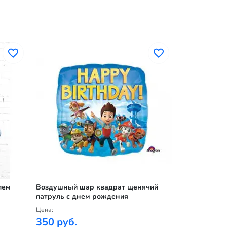
лем
Воздушный шар квадрат щенячий
Воздушный 
патруль с днем рождения
патруль
Цена:
Цена:
350 руб.
350 руб.