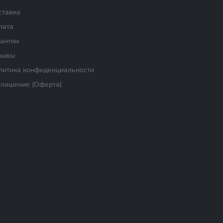
ставка
лата
рантии
зывы
литика конфиденциальности
глашение (Оферта)