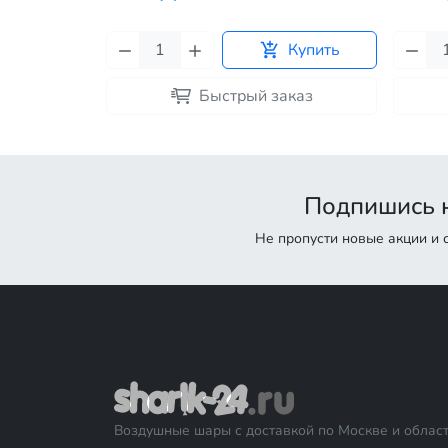
Купить
Купить
каз
Быстрый заказ
Подпишись н
Не пропусти новые акции и
Воздушные шары с доставкой по Москве и област