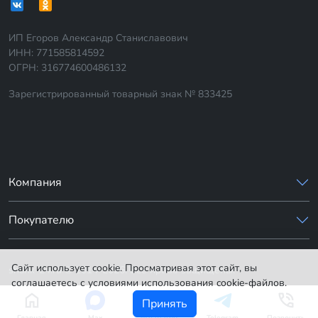
ИП Егоров Александр Станиславович
ИНН: 771585814592
ОГРН: 316774600486132
Зарегистрированный товарный знак № 833425
Компания
Покупателю
Сайт использует cookie. Просматривая этот сайт, вы
sharik-24.ru © 2014-2026. Все права защищены.
соглашаетесь с условиями использования cookie-файлов.
Принять