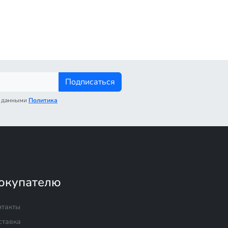
Подписаться
с данными
Политика
окупателю
нтакты
ставка