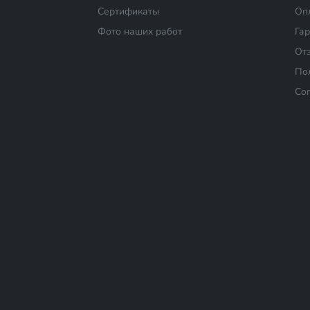
Сертификаты
Оп
Фото наших работ
Га
От
По
Со