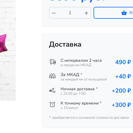
К
Доставка
С интервалом 2 часа
490 ₽
в пределах МКАД
За МКАД
*
+40 ₽
за каждый км от кольцевой
Ночная доставка
*
+200 ₽
c 23:00 до 7:00
К точному времени
*
+300 ₽
± 15 минут
*
прибавляется к основной стоимости доставки