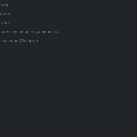
лата
рантии
зывы
литика конфиденциальности
глашение (Оферта)