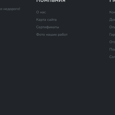
и недорого!
О нас
Ко
Карта сайта
До
Сертификаты
Оп
Фото наших работ
Га
От
По
Со