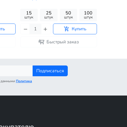
15
25
50
100
15
штук
штук
штук
штук
штук
ить
Купить
Быстрый заказ
Подписаться
с данными
Политика
окупателю