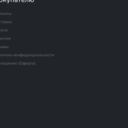
нтакты
ставка
лата
рантии
зывы
литика конфиденциальности
глашение (Оферта)