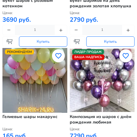
Букет шаров с розовым
Букет шариков на день
котенком
рождения золотая хлопушка
Цена:
Цена:
3690 руб.
2790 руб.
Купить
Купить
РЕКОМЕНДУЕМ
ЛИДЕР ПРОДАЖ
ВАША НАДПИСЬ
Гелиевые шары макарунс
Композиция из шаров с днём
рождения любимая
Цена:
Цена:
165 руб.
7290 руб.