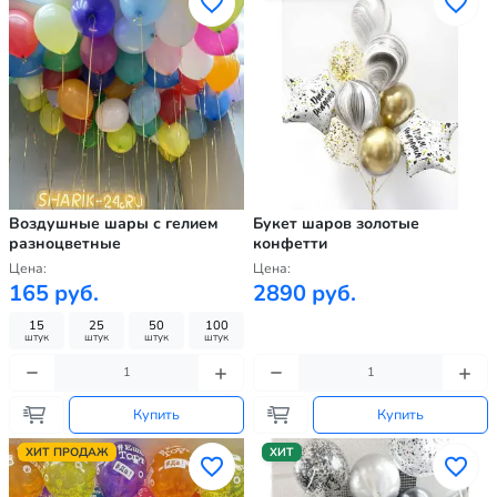
Воздушные шары с гелием
Букет шаров золотые
разноцветные
конфетти
Цена:
Цена:
165 руб.
2890 руб.
15
25
50
100
штук
штук
штук
штук
Купить
Купить
ХИТ ПРОДАЖ
ХИТ