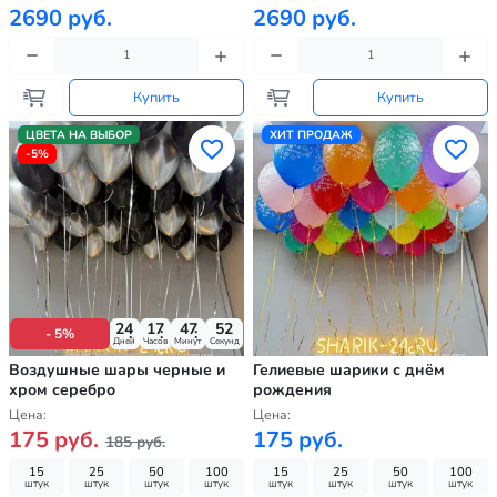
2690 руб.
2690 руб.
Купить
Купить
ЦВЕТА НА ВЫБОР
ХИТ ПРОДАЖ
-5%
24
17
47
50
- 5%
Дней
Часов
Минут
Секунд
Воздушные шары черные и
Гелиевые шарики с днём
хром серебро
рождения
Цена:
Цена:
175 руб.
175 руб.
185 руб.
15
25
50
100
15
25
50
100
штук
штук
штук
штук
штук
штук
штук
штук