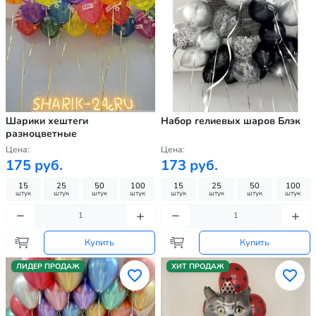
Шарики хештеги
Набор гелиевых шаров Блэк
разноцветные
Цена:
Цена:
175 руб.
173 руб.
15
25
50
100
15
25
50
100
штук
штук
штук
штук
штук
штук
штук
штук
Купить
Купить
ЛИДЕР ПРОДАЖ
ХИТ ПРОДАЖ