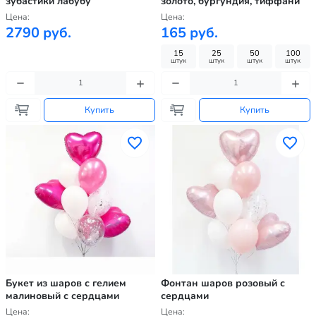
зубастики лабубу
золото, бургундия, тиффани
Цена:
Цена:
2790 руб.
165 руб.
15
25
50
100
штук
штук
штук
штук
Купить
Купить
Букет из шаров с гелием
Фонтан шаров розовый с
малиновый с сердцами
сердцами
Цена:
Цена: