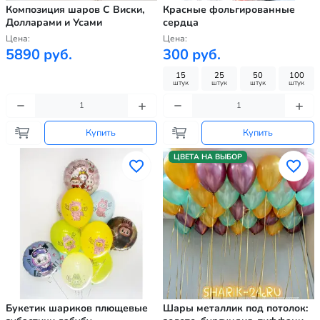
Композиция шаров С Виски,
Красные фольгированные
Долларами и Усами
сердца
Цена:
Цена:
5890 руб.
300 руб.
15
25
50
100
штук
штук
штук
штук
Купить
Купить
ЦВЕТА НА ВЫБОР
Букетик шариков плющевые
Шары металлик под потолок: