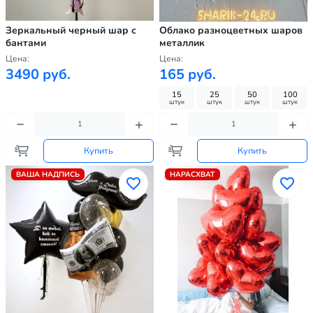
Зеркальный черный шар с
Облако разноцветных шаров
бантами
металлик
Цена:
Цена:
3490 руб.
165 руб.
15
25
50
100
штук
штук
штук
штук
Купить
Купить
ВАША НАДПИСЬ
НАРАСХВАТ