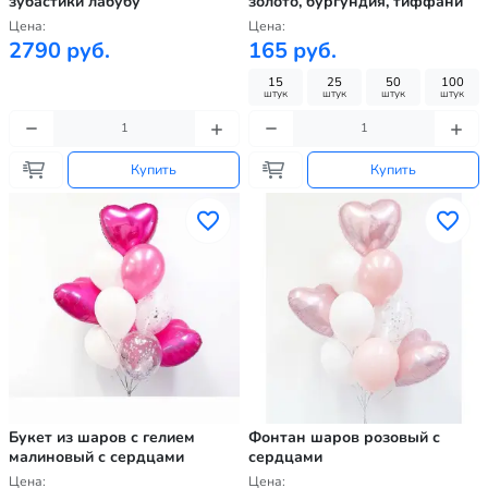
зубастики лабубу
золото, бургундия, тиффани
Цена:
Цена:
2790 руб.
165 руб.
15
25
50
100
штук
штук
штук
штук
Купить
Купить
Букет из шаров с гелием
Фонтан шаров розовый с
малиновый с сердцами
сердцами
Цена:
Цена: