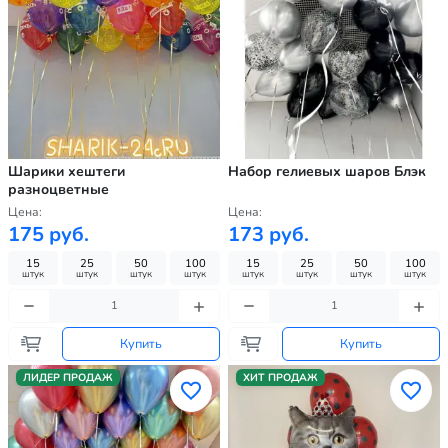
Шарики хештеги
Набор гелиевых шаров Блэк
разноцветные
Цена:
Цена:
175 руб.
173 руб.
15
25
50
100
15
25
50
100
штук
штук
штук
штук
штук
штук
штук
штук
Купить
Купить
ЛИДЕР ПРОДАЖ
ХИТ ПРОДАЖ