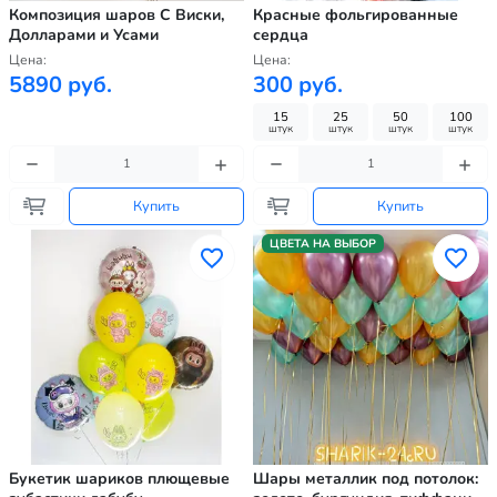
Композиция шаров С Виски,
Красные фольгированные
Долларами и Усами
сердца
Цена:
Цена:
5890 руб.
300 руб.
15
25
50
100
штук
штук
штук
штук
Купить
Купить
ЦВЕТА НА ВЫБОР
Букетик шариков плющевые
Шары металлик под потолок: