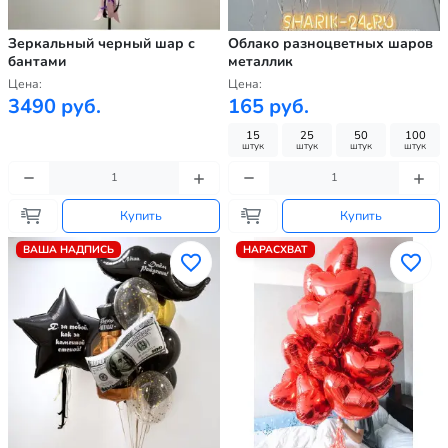
Зеркальный черный шар с
Облако разноцветных шаров
бантами
металлик
Цена:
Цена:
3490 руб.
165 руб.
15
25
50
100
штук
штук
штук
штук
Купить
Купить
ВАША НАДПИСЬ
НАРАСХВАТ