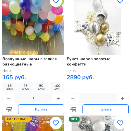
Воздушные шары с гелием
Букет шаров золотые
разноцветные
конфетти
Цена:
Цена:
165 руб.
2890 руб.
15
25
50
100
штук
штук
штук
штук
Купить
Купить
ХИТ ПРОДАЖ
ХИТ