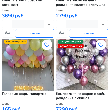
Букет шаров с розовым
Букет шариков на день
котенком
рождения золотая хлопушка
Цена:
Цена:
3690 руб.
2790 руб.
Купить
Купить
РЕКОМЕНДУЕМ
ЛИДЕР ПРОДАЖ
ВАША НАДПИСЬ
Гелиевые шары макарунс
Композиция из шаров с днём
рождения любимая
Цена:
Цена:
165 руб.
7290 руб.