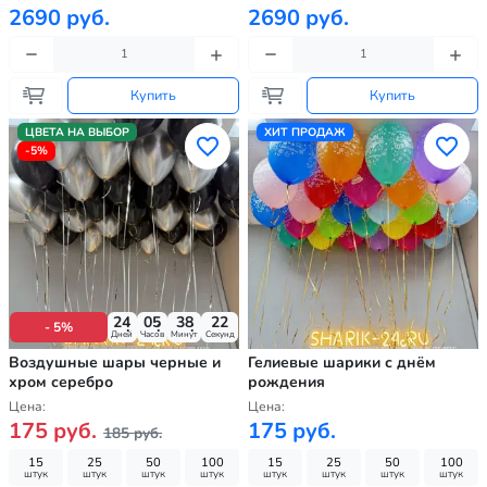
2690 руб.
2690 руб.
Купить
Купить
ЦВЕТА НА ВЫБОР
ХИТ ПРОДАЖ
-5%
24
05
38
20
- 5%
Дней
Часов
Минут
Секунд
Воздушные шары черные и
Гелиевые шарики с днём
хром серебро
рождения
Цена:
Цена:
175 руб.
175 руб.
185 руб.
15
25
50
100
15
25
50
100
штук
штук
штук
штук
штук
штук
штук
штук