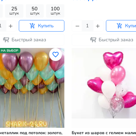
25
50
100
штук
штук
штук
Купить
Купи
Быстрый заказ
Быстрый заказ
 НА ВЫБОР
еталлик под потолок: золото,
Букет из шаров с гелием мал