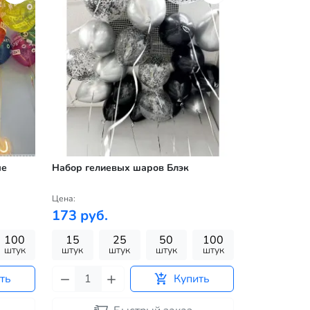
ые
Набор гелиевых шаров Блэк
Цена:
173 руб.
100
15
25
50
100
штук
штук
штук
штук
штук
ть
Купить