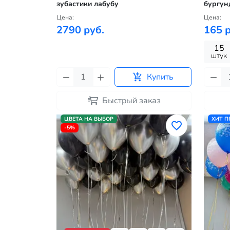
зубастики лабубу
бургун
Цена:
Цена:
2790 руб.
165 р
15
штук
Купить
Быстрый заказ
ЦВЕТА НА ВЫБОР
ХИТ 
-5%