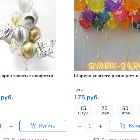
шаров золотые конфетти
Шарики хештеги разноцветн
Цена:
 руб.
175 руб.
15
25
50
штук
штук
штук
Купить
Купи