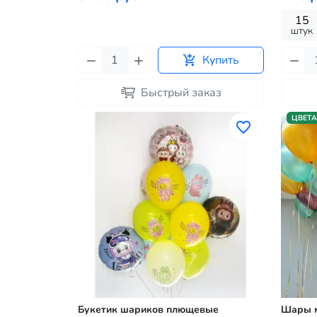
15
штук
Купить
Быстрый заказ
ЦВЕТА
Букетик шариков плющевые
Шары м