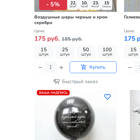
22
10
23
14
- 5%
Дней
Часов
Минут
Секунд
Воздушные шары черные и хром
Гелиев
серебро
Цена:
Цена:
175 руб.
175 р
185 руб.
15
25
50
100
15
штук
штук
штук
штук
штук
Купить
Быстрый заказ
ВАША НАДПИСЬ