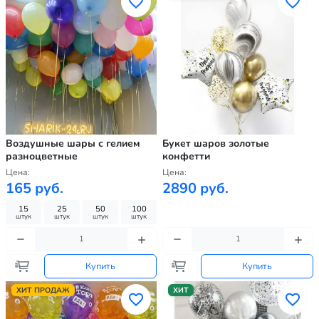
Воздушные шары с гелием
Букет шаров золотые
разноцветные
конфетти
Цена:
Цена:
165 руб.
2890 руб.
15
25
50
100
штук
штук
штук
штук
Купить
Купить
ХИТ ПРОДАЖ
ХИТ