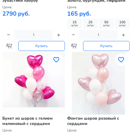
зубастики лабубу
золото, бургундия, тиффани
Цена:
Цена:
2790 руб.
165 руб.
15
25
50
100
штук
штук
штук
штук
Купить
Купить
Букет из шаров с гелием
Фонтан шаров розовый с
малиновый с сердцами
сердцами
Цена:
Цена: