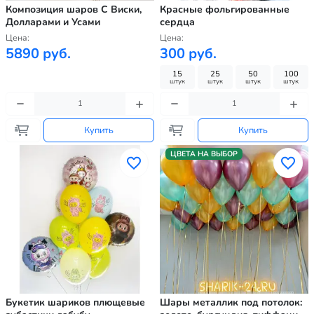
Композиция шаров С Виски,
Красные фольгированные
Долларами и Усами
сердца
Цена:
Цена:
5890 руб.
300 руб.
15
25
50
100
штук
штук
штук
штук
Купить
Купить
ЦВЕТА НА ВЫБОР
Букетик шариков плющевые
Шары металлик под потолок: