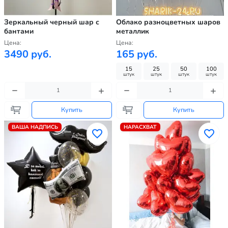
Зеркальный черный шар с
Облако разноцветных шаров
бантами
металлик
Цена:
Цена:
3490 руб.
165 руб.
15
25
50
100
штук
штук
штук
штук
Купить
Купить
ВАША НАДПИСЬ
НАРАСХВАТ