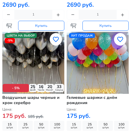
2690 руб.
2690 руб.
Купить
Купить
ЦВЕТА НА ВЫБОР
ХИТ ПРОДАЖ
-5%
25
16
20
31
- 5%
Дней
Часов
Минут
Секунд
Воздушные шары черные и
Гелиевые шарики с днём
хром серебро
рождения
Цена:
Цена:
175 руб.
175 руб.
185 руб.
15
25
50
100
15
25
50
100
штук
штук
штук
штук
штук
штук
штук
штук