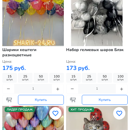
Шарики хештеги
Набор гелиевых шаров Блэк
разноцветные
Цена:
Цена:
175 руб.
173 руб.
15
25
50
100
15
25
50
100
штук
штук
штук
штук
штук
штук
штук
штук
Купить
Купить
ЛИДЕР ПРОДАЖ
ХИТ ПРОДАЖ