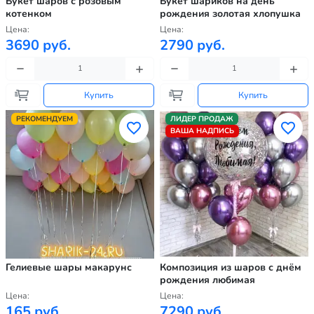
Букет шаров с розовым
Букет шариков на день
котенком
рождения золотая хлопушка
Цена:
Цена:
3690 руб.
2790 руб.
Купить
Купить
РЕКОМЕНДУЕМ
ЛИДЕР ПРОДАЖ
ВАША НАДПИСЬ
Гелиевые шары макарунс
Композиция из шаров с днём
рождения любимая
Цена:
Цена:
165 руб.
7290 руб.