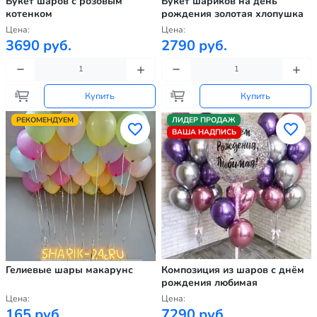
Букет шаров с розовым
Букет шариков на день
котенком
рождения золотая хлопушка
Цена:
Цена:
3690 руб.
2790 руб.
Купить
Купить
РЕКОМЕНДУЕМ
ЛИДЕР ПРОДАЖ
ВАША НАДПИСЬ
Гелиевые шары макарунс
Композиция из шаров с днём
рождения любимая
Цена:
Цена:
165 руб.
7290 руб.