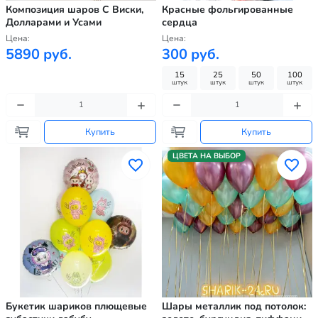
Композиция шаров С Виски,
Красные фольгированные
Долларами и Усами
сердца
Цена:
Цена:
5890 руб.
300 руб.
15
25
50
100
штук
штук
штук
штук
Купить
Купить
ЦВЕТА НА ВЫБОР
Букетик шариков плющевые
Шары металлик под потолок: