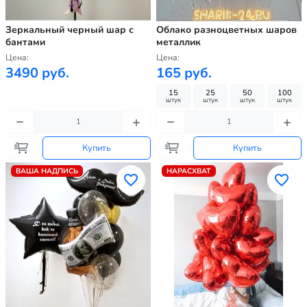
Зеркальный черный шар с
Облако разноцветных шаров
бантами
металлик
Цена:
Цена:
3490 руб.
165 руб.
15
25
50
100
штук
штук
штук
штук
Купить
Купить
ВАША НАДПИСЬ
НАРАСХВАТ