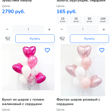
зубастики лабубу
золото, бургундия, тиффани
Цена:
Цена:
2790 руб.
165 руб.
15
25
50
100
штук
штук
штук
штук
Купить
Купить
Букет из шаров с гелием
Фонтан шаров розовый с
малиновый с сердцами
сердцами
Цена:
Цена: