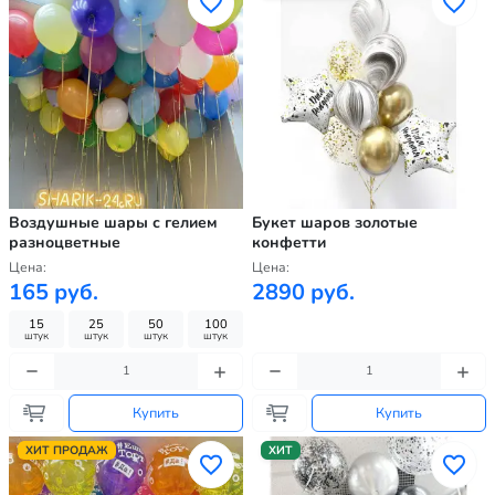
Воздушные шары с гелием
Букет шаров золотые
разноцветные
конфетти
Цена:
Цена:
165 руб.
2890 руб.
15
25
50
100
штук
штук
штук
штук
Купить
Купить
ХИТ ПРОДАЖ
ХИТ