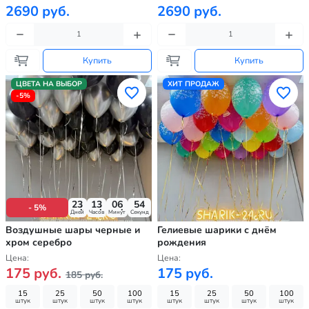
2690 руб.
2690 руб.
Купить
Купить
ЦВЕТА НА ВЫБОР
ХИТ ПРОДАЖ
-5%
23
13
06
53
- 5%
Дней
Часов
Минут
Секунд
Воздушные шары черные и
Гелиевые шарики с днём
хром серебро
рождения
Цена:
Цена:
175 руб.
175 руб.
185 руб.
15
25
50
100
15
25
50
100
штук
штук
штук
штук
штук
штук
штук
штук