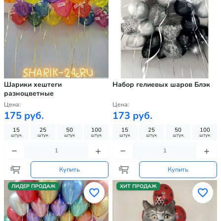
Шарики хештеги
Набор гелиевых шаров Блэк
разноцветные
Цена:
Цена:
175 руб.
173 руб.
15
25
50
100
15
25
50
100
штук
штук
штук
штук
штук
штук
штук
штук
Купить
Купить
ЛИДЕР ПРОДАЖ
ХИТ ПРОДАЖ