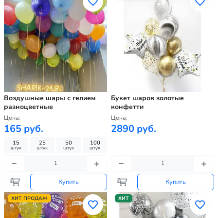
Воздушные шары с гелием
Букет шаров золотые
разноцветные
конфетти
Цена:
Цена:
165 руб.
2890 руб.
15
25
50
100
штук
штук
штук
штук
Купить
Купить
ХИТ ПРОДАЖ
ХИТ