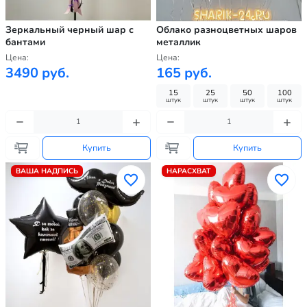
Зеркальный черный шар с
Облако разноцветных шаров
бантами
металлик
Цена:
Цена:
3490 руб.
165 руб.
15
25
50
100
штук
штук
штук
штук
Купить
Купить
ВАША НАДПИСЬ
НАРАСХВАТ