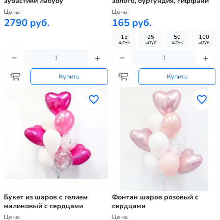
зубастики лабубу
золото, бургундия, тиффани
Цена:
Цена:
2790 руб.
165 руб.
15
25
50
100
штук
штук
штук
штук
Купить
Купить
Букет из шаров с гелием
Фонтан шаров розовый с
малиновый с сердцами
сердцами
Цена:
Цена: