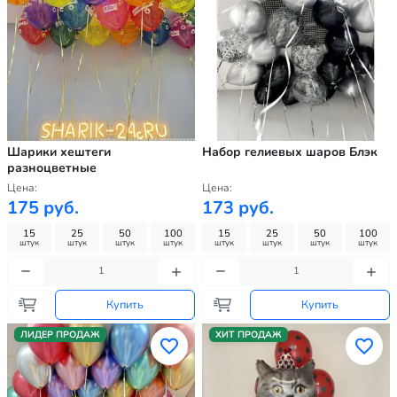
Шарики хештеги
Набор гелиевых шаров Блэк
разноцветные
Цена:
Цена:
175 руб.
173 руб.
15
25
50
100
15
25
50
100
штук
штук
штук
штук
штук
штук
штук
штук
Купить
Купить
ЛИДЕР ПРОДАЖ
ХИТ ПРОДАЖ