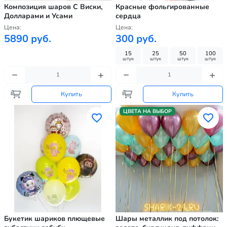
Композиция шаров С Виски,
Красные фольгированные
Долларами и Усами
сердца
Цена:
Цена:
5890 руб.
300 руб.
15
25
50
100
штук
штук
штук
штук
Купить
Купить
ЦВЕТА НА ВЫБОР
Букетик шариков плющевые
Шары металлик под потолок: