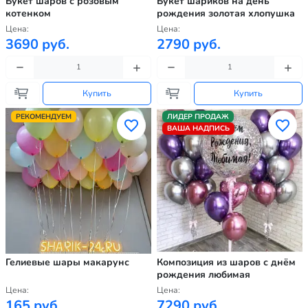
Букет шаров с розовым
Букет шариков на день
котенком
рождения золотая хлопушка
Цена:
Цена:
3690 руб.
2790 руб.
Купить
Купить
РЕКОМЕНДУЕМ
ЛИДЕР ПРОДАЖ
ВАША НАДПИСЬ
Гелиевые шары макарунс
Композиция из шаров с днём
рождения любимая
Цена:
Цена:
165 руб.
7290 руб.