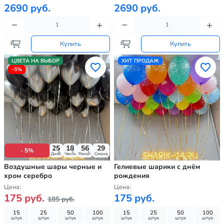
2690 руб.
2690 руб.
Купить
Купить
ЦВЕТА НА ВЫБОР
ХИТ ПРОДАЖ
-5%
25
18
56
27
- 5%
Дней
Часов
Минут
Секунд
Воздушные шары черные и
Гелиевые шарики с днём
хром серебро
рождения
Цена:
Цена:
175 руб.
175 руб.
185 руб.
15
25
50
100
15
25
50
100
штук
штук
штук
штук
штук
штук
штук
штук