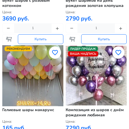
Букет шаров с розовым
Букет шариков на день
котенком
рождения золотая хлопушка
Цена:
Цена:
3690 руб.
2790 руб.
Купить
Купить
РЕКОМЕНДУЕМ
ЛИДЕР ПРОДАЖ
ВАША НАДПИСЬ
Гелиевые шары макарунс
Композиция из шаров с днём
рождения любимая
Цена:
Цена:
165 руб.
7290 руб.