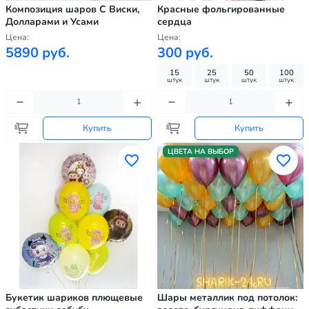
Композиция шаров С Виски,
Красные фольгированные
Долларами и Усами
сердца
Цена:
Цена:
5890 руб.
300 руб.
15
25
50
100
штук
штук
штук
штук
Купить
Купить
ЦВЕТА НА ВЫБОР
Букетик шариков плющевые
Шары металлик под потолок: