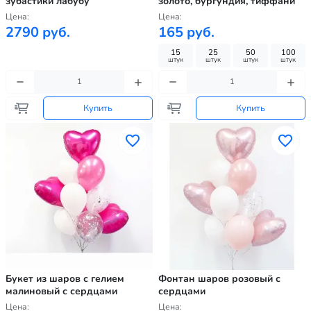
зубастики лабубу
золото, бургундия, тиффани
Цена:
Цена:
2790 руб.
165 руб.
15
25
50
100
штук
штук
штук
штук
Купить
Купить
Букет из шаров с гелием
Фонтан шаров розовый с
малиновый с сердцами
сердцами
Цена:
Цена: