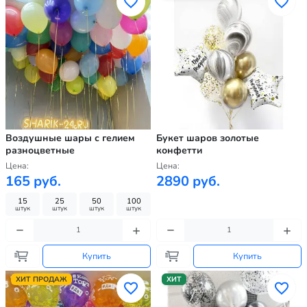
Воздушные шары с гелием
Букет шаров золотые
разноцветные
конфетти
Цена:
Цена:
165 руб.
2890 руб.
15
25
50
100
штук
штук
штук
штук
Купить
Купить
ХИТ ПРОДАЖ
ХИТ