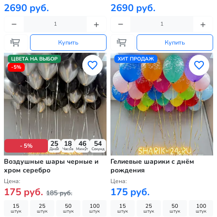
2690 руб.
2690 руб.
Купить
Купить
ЦВЕТА НА ВЫБОР
ХИТ ПРОДАЖ
-5%
25
18
46
52
- 5%
Дней
Часов
Минут
Секунд
Воздушные шары черные и
Гелиевые шарики с днём
хром серебро
рождения
Цена:
Цена:
175 руб.
175 руб.
185 руб.
15
25
50
100
15
25
50
100
штук
штук
штук
штук
штук
штук
штук
штук