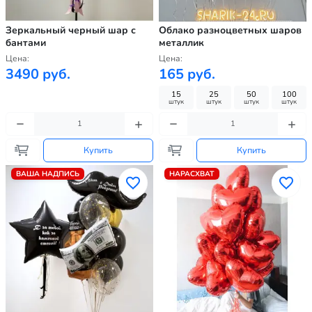
Зеркальный черный шар с
Облако разноцветных шаров
бантами
металлик
Цена:
Цена:
3490 руб.
165 руб.
15
25
50
100
штук
штук
штук
штук
Купить
Купить
ВАША НАДПИСЬ
НАРАСХВАТ