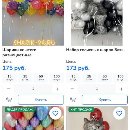
Шарики хештеги
Набор гелиевых шаров Блэк
разноцветные
Цена:
Цена:
175 руб.
173 руб.
15
25
50
100
15
25
50
100
штук
штук
штук
штук
штук
штук
штук
штук
Купить
Купить
ЛИДЕР ПРОДАЖ
ХИТ ПРОДАЖ