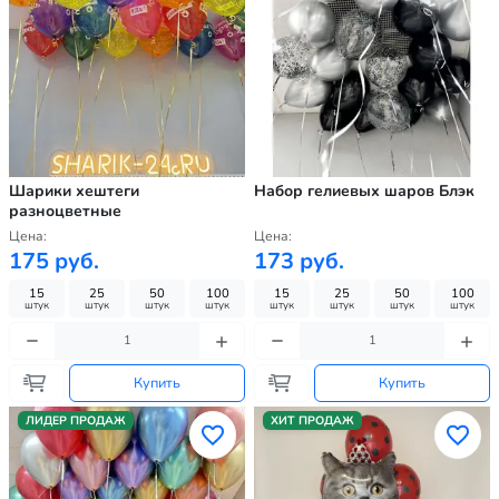
Шарики хештеги
Набор гелиевых шаров Блэк
разноцветные
Цена:
Цена:
175 руб.
173 руб.
15
25
50
100
15
25
50
100
штук
штук
штук
штук
штук
штук
штук
штук
Купить
Купить
ЛИДЕР ПРОДАЖ
ХИТ ПРОДАЖ