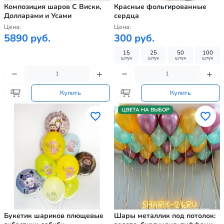
Композиция шаров С Виски,
Красные фольгированные
Долларами и Усами
сердца
Цена:
Цена:
5890 руб.
300 руб.
15
25
50
100
штук
штук
штук
штук
Купить
Купить
ЦВЕТА НА ВЫБОР
Букетик шариков плющевые
Шары металлик под потолок: