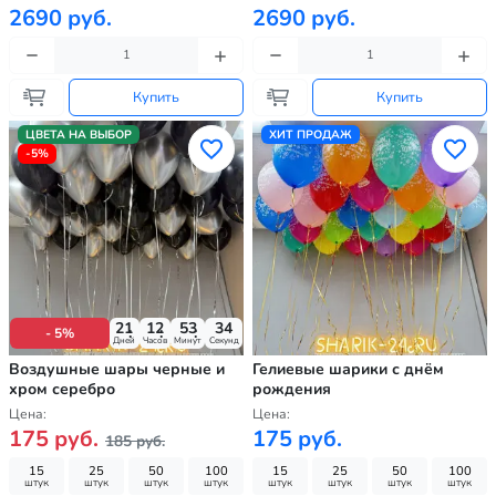
2690 руб.
2690 руб.
Купить
Купить
ЦВЕТА НА ВЫБОР
ХИТ ПРОДАЖ
-5%
21
12
53
33
- 5%
Дней
Часов
Минут
Секунд
Воздушные шары черные и
Гелиевые шарики с днём
хром серебро
рождения
Цена:
Цена:
175 руб.
175 руб.
185 руб.
15
25
50
100
15
25
50
100
штук
штук
штук
штук
штук
штук
штук
штук