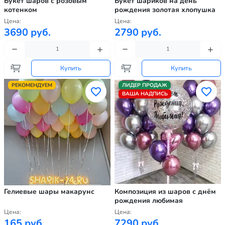
Букет шаров с розовым
Букет шариков на день
котенком
рождения золотая хлопушка
Цена:
Цена:
3690 руб.
2790 руб.
Купить
Купить
РЕКОМЕНДУЕМ
ЛИДЕР ПРОДАЖ
ВАША НАДПИСЬ
Гелиевые шары макарунс
Композиция из шаров с днём
рождения любимая
Цена:
Цена:
165 руб.
7290 руб.