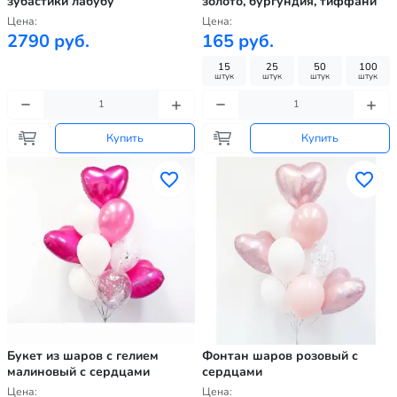
зубастики лабубу
золото, бургундия, тиффани
Цена:
Цена:
2790 руб.
165 руб.
15
25
50
100
штук
штук
штук
штук
Купить
Купить
Букет из шаров с гелием
Фонтан шаров розовый с
малиновый с сердцами
сердцами
Цена:
Цена: