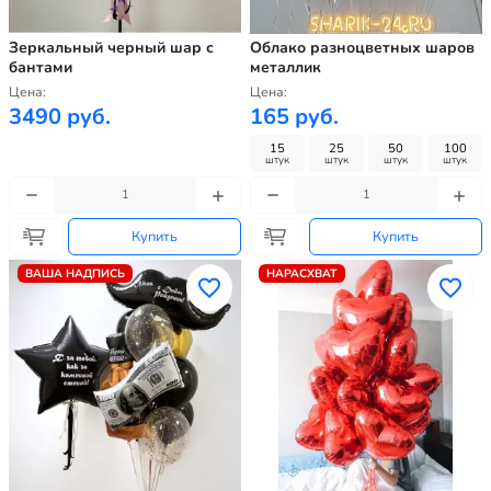
Зеркальный черный шар с
Облако разноцветных шаров
бантами
металлик
Цена:
Цена:
3490 руб.
165 руб.
15
25
50
100
штук
штук
штук
штук
Купить
Купить
ВАША НАДПИСЬ
НАРАСХВАТ