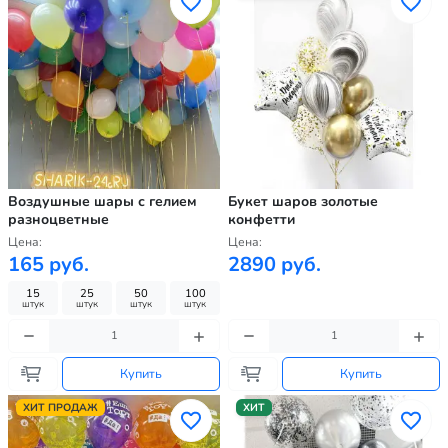
Воздушные шары с гелием
Букет шаров золотые
разноцветные
конфетти
Цена:
Цена:
165 руб.
2890 руб.
15
25
50
100
штук
штук
штук
штук
Купить
Купить
ХИТ ПРОДАЖ
ХИТ