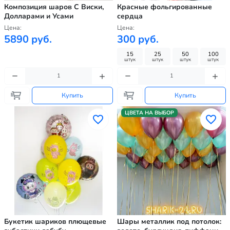
Композиция шаров С Виски,
Красные фольгированные
Долларами и Усами
сердца
Цена:
Цена:
5890 руб.
300 руб.
15
25
50
100
штук
штук
штук
штук
Купить
Купить
ЦВЕТА НА ВЫБОР
Букетик шариков плющевые
Шары металлик под потолок: