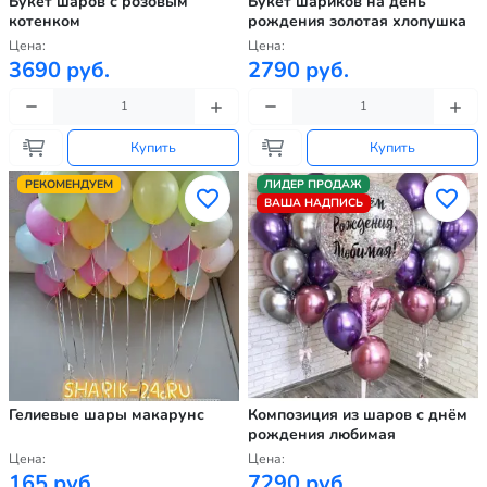
Букет шаров с розовым
Букет шариков на день
котенком
рождения золотая хлопушка
Цена:
Цена:
3690 руб.
2790 руб.
Купить
Купить
РЕКОМЕНДУЕМ
ЛИДЕР ПРОДАЖ
ВАША НАДПИСЬ
Гелиевые шары макарунс
Композиция из шаров с днём
рождения любимая
Цена:
Цена:
165 руб.
7290 руб.