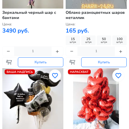
Зеркальный черный шар с
Облако разноцветных шаров
бантами
металлик
Цена:
Цена:
3490 руб.
165 руб.
15
25
50
100
штук
штук
штук
штук
Купить
Купить
ВАША НАДПИСЬ
НАРАСХВАТ