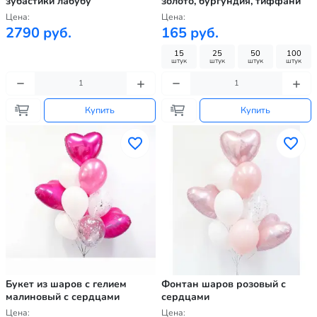
зубастики лабубу
золото, бургундия, тиффани
Цена:
Цена:
2790 руб.
165 руб.
15
25
50
100
штук
штук
штук
штук
Купить
Купить
Букет из шаров с гелием
Фонтан шаров розовый с
малиновый с сердцами
сердцами
Цена:
Цена: