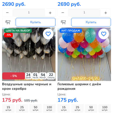
2690 руб.
2690 руб.
Купить
Купить
ЦВЕТА НА ВЫБОР
ХИТ ПРОДАЖ
-5%
24
01
54
21
- 5%
Дней
Часов
Минут
Секунд
Воздушные шары черные и
Гелиевые шарики с днём
хром серебро
рождения
Цена:
Цена:
175 руб.
175 руб.
185 руб.
15
25
50
100
15
25
50
100
штук
штук
штук
штук
штук
штук
штук
штук