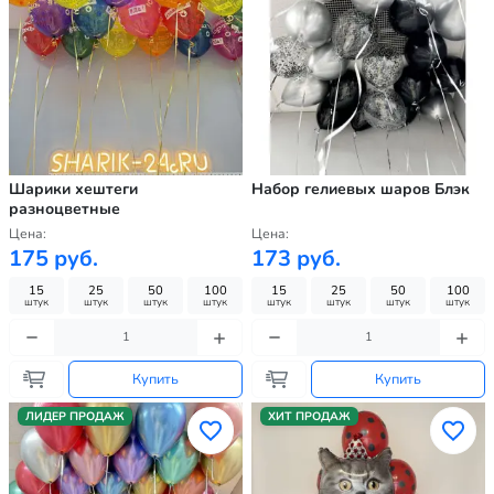
Шарики хештеги
Набор гелиевых шаров Блэк
разноцветные
Цена:
Цена:
175 руб.
173 руб.
15
25
50
100
15
25
50
100
штук
штук
штук
штук
штук
штук
штук
штук
Купить
Купить
ЛИДЕР ПРОДАЖ
ХИТ ПРОДАЖ