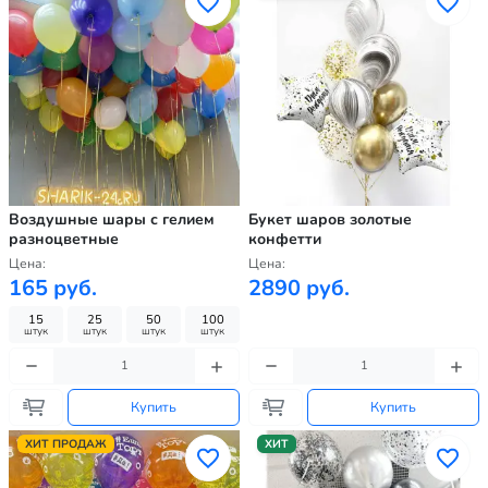
Воздушные шары с гелием
Букет шаров золотые
разноцветные
конфетти
Цена:
Цена:
165 руб.
2890 руб.
15
25
50
100
штук
штук
штук
штук
Купить
Купить
ХИТ ПРОДАЖ
ХИТ