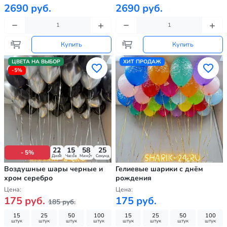
2690 руб.
2690 руб.
Купить
Купить
ЦВЕТА НА ВЫБОР
ХИТ ПРОДАЖ
-5%
22
15
58
24
- 5%
Дней
Часов
Минут
Секунд
Воздушные шары черные и
Гелиевые шарики с днём
хром серебро
рождения
Цена:
Цена:
175 руб.
175 руб.
185 руб.
15
25
50
100
15
25
50
100
штук
штук
штук
штук
штук
штук
штук
штук