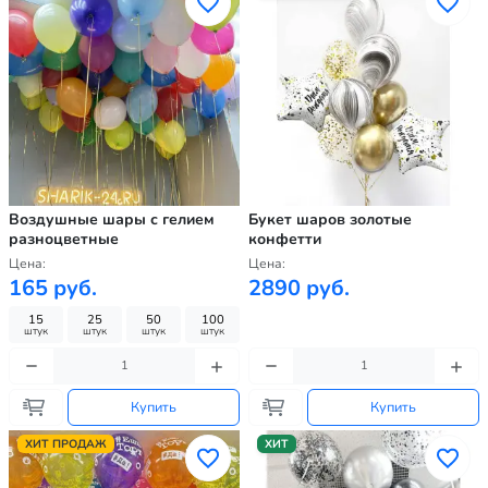
Воздушные шары с гелием
Букет шаров золотые
разноцветные
конфетти
Цена:
Цена:
165 руб.
2890 руб.
15
25
50
100
штук
штук
штук
штук
Купить
Купить
ХИТ ПРОДАЖ
ХИТ