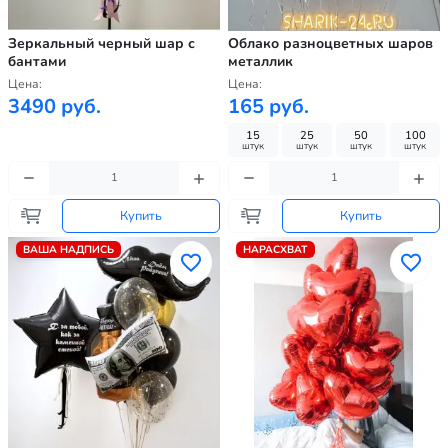
Зеркальный черный шар с
Облако разноцветных шаров
бантами
металлик
Цена:
Цена:
3490 руб.
165 руб.
15
25
50
100
штук
штук
штук
штук
Купить
Купить
ВАША НАДПИСЬ
НАРАСХВАТ