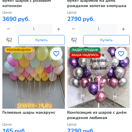
Букет шаров с розовым
Букет шариков на день
котенком
рождения золотая хлопушка
Цена:
Цена:
3690 руб.
2790 руб.
Купить
Купить
РЕКОМЕНДУЕМ
ЛИДЕР ПРОДАЖ
ВАША НАДПИСЬ
Гелиевые шары макарунс
Композиция из шаров с днём
рождения любимая
Цена:
Цена:
165 руб.
7290 руб.