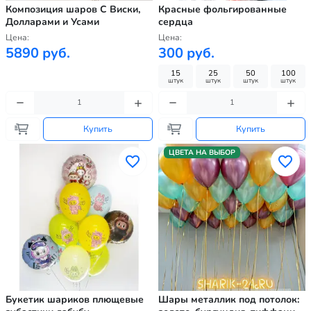
Композиция шаров С Виски,
Красные фольгированные
Долларами и Усами
сердца
Цена:
Цена:
5890 руб.
300 руб.
15
25
50
100
штук
штук
штук
штук
Купить
Купить
ЦВЕТА НА ВЫБОР
Букетик шариков плющевые
Шары металлик под потолок: