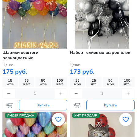
Шарики хештеги
Набор гелиевых шаров Блэк
разноцветные
Цена:
Цена:
175 руб.
173 руб.
15
25
50
100
15
25
50
100
штук
штук
штук
штук
штук
штук
штук
штук
Купить
Купить
ЛИДЕР ПРОДАЖ
ХИТ ПРОДАЖ