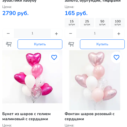
зубастики лабубу
золото, бургундия, тиффани
Цена:
Цена:
2790 руб.
165 руб.
15
25
50
100
штук
штук
штук
штук
Купить
Купить
Букет из шаров с гелием
Фонтан шаров розовый с
малиновый с сердцами
сердцами
Цена:
Цена: