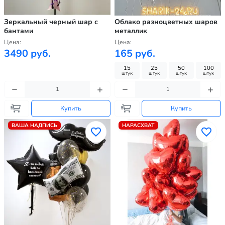
Зеркальный черный шар с
Облако разноцветных шаров
бантами
металлик
Цена:
Цена:
3490 руб.
165 руб.
15
25
50
100
штук
штук
штук
штук
Купить
Купить
ВАША НАДПИСЬ
НАРАСХВАТ