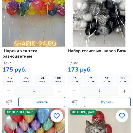
Шарики хештеги
Набор гелиевых шаров Блэк
разноцветные
Цена:
Цена:
175 руб.
173 руб.
15
25
50
100
15
25
50
100
штук
штук
штук
штук
штук
штук
штук
штук
Купить
Купить
ЛИДЕР ПРОДАЖ
ХИТ ПРОДАЖ