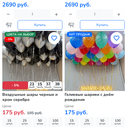
2690 руб.
2690 руб.
Купить
Купить
ЦВЕТА НА ВЫБОР
ХИТ ПРОДАЖ
-5%
23
15
37
36
- 5%
Дней
Часов
Минут
Секунд
Воздушные шары черные и
Гелиевые шарики с днём
хром серебро
рождения
Цена:
Цена:
175 руб.
175 руб.
185 руб.
15
25
50
100
15
25
50
100
штук
штук
штук
штук
штук
штук
штук
штук