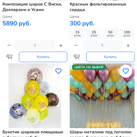
Композиция шаров С Виски,
Красные фольгированные
Долларами и Усами
сердца
Цена:
Цена:
5890 руб.
300 руб.
15
25
50
100
штук
штук
штук
штук
Купить
Купить
ЦВЕТА НА ВЫБОР
Букетик шариков плющевые
Шары металлик под потолок: