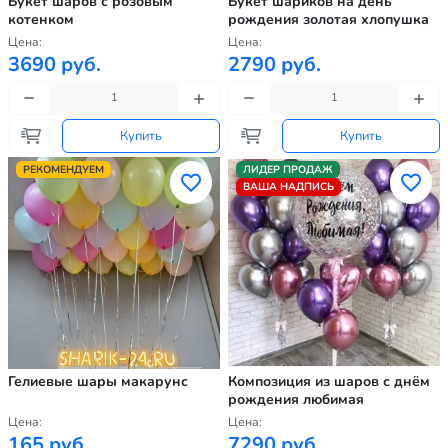
Букет шаров с розовым
Букет шариков на день
котенком
рождения золотая хлопушка
Цена:
Цена:
3690 руб.
2790 руб.
Купить
Купить
РЕКОМЕНДУЕМ
ЛИДЕР ПРОДАЖ
ВАША НАДПИСЬ
Гелиевые шары макарунс
Композиция из шаров с днём
рождения любимая
Цена:
Цена:
165 руб.
7290 руб.