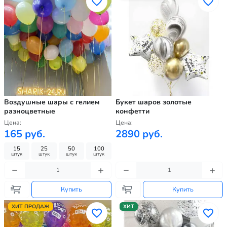
Воздушные шары с гелием
Букет шаров золотые
разноцветные
конфетти
Цена:
Цена:
165 руб.
2890 руб.
15
25
50
100
штук
штук
штук
штук
Купить
Купить
ХИТ ПРОДАЖ
ХИТ