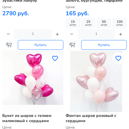
зубастики лабубу
золото, бургундия, тиффани
Цена:
Цена:
2790 руб.
165 руб.
15
25
50
100
штук
штук
штук
штук
Купить
Купить
Букет из шаров с гелием
Фонтан шаров розовый с
малиновый с сердцами
сердцами
Цена:
Цена: