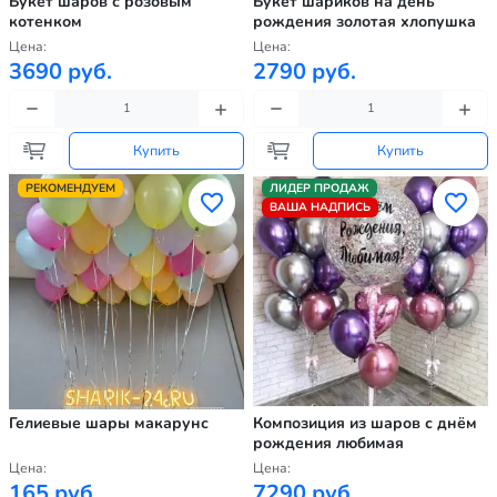
Букет шаров с розовым
Букет шариков на день
котенком
рождения золотая хлопушка
Цена:
Цена:
3690 руб.
2790 руб.
Купить
Купить
РЕКОМЕНДУЕМ
ЛИДЕР ПРОДАЖ
ВАША НАДПИСЬ
Гелиевые шары макарунс
Композиция из шаров с днём
рождения любимая
Цена:
Цена:
165 руб.
7290 руб.