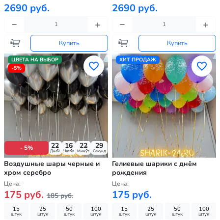
2690 руб.
2690 руб.
Купить
Купить
ЦВЕТА НА ВЫБОР
ХИТ ПРОДАЖ
-5%
22
16
22
28
- 5%
Дней
Часов
Минут
Секунд
Воздушные шары черные и
Гелиевые шарики с днём
хром серебро
рождения
Цена:
Цена:
175 руб.
175 руб.
185 руб.
15
25
50
100
15
25
50
100
штук
штук
штук
штук
штук
штук
штук
штук