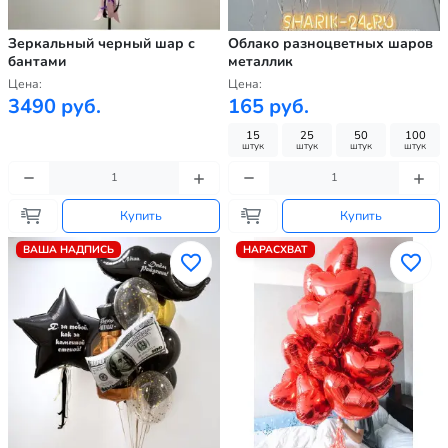
Зеркальный черный шар с
Облако разноцветных шаров
бантами
металлик
Цена:
Цена:
3490 руб.
165 руб.
15
25
50
100
штук
штук
штук
штук
Купить
Купить
ВАША НАДПИСЬ
НАРАСХВАТ