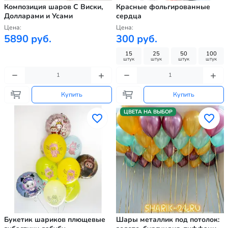
Композиция шаров С Виски,
Красные фольгированные
Долларами и Усами
сердца
Цена:
Цена:
5890 руб.
300 руб.
15
25
50
100
штук
штук
штук
штук
Купить
Купить
ЦВЕТА НА ВЫБОР
Букетик шариков плющевые
Шары металлик под потолок: