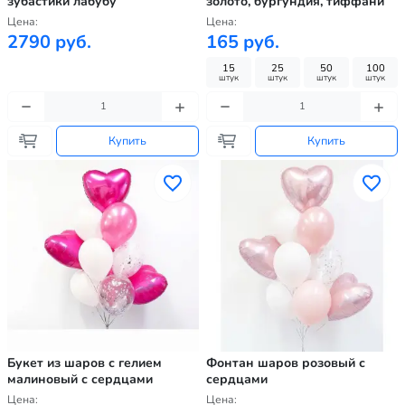
зубастики лабубу
золото, бургундия, тиффани
Цена:
Цена:
2790 руб.
165 руб.
15
25
50
100
штук
штук
штук
штук
Купить
Купить
Букет из шаров с гелием
Фонтан шаров розовый с
малиновый с сердцами
сердцами
Цена:
Цена: