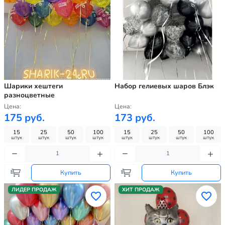
Шарики хештеги
Набор гелиевых шаров Блэк
разноцветные
Цена:
Цена:
175 руб.
173 руб.
15
25
50
100
15
25
50
100
штук
штук
штук
штук
штук
штук
штук
штук
Купить
Купить
ЛИДЕР ПРОДАЖ
ХИТ ПРОДАЖ