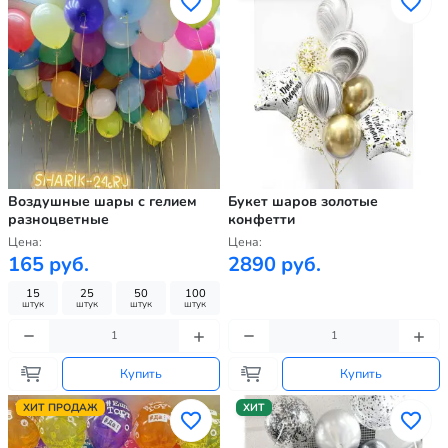
Воздушные шары с гелием
Букет шаров золотые
разноцветные
конфетти
Цена:
Цена:
165 руб.
2890 руб.
15
25
50
100
штук
штук
штук
штук
Купить
Купить
ХИТ ПРОДАЖ
ХИТ