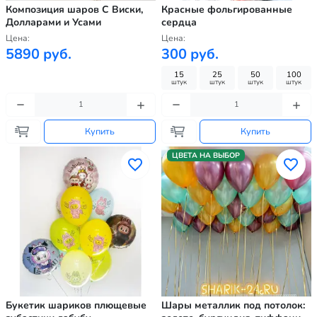
Композиция шаров С Виски,
Красные фольгированные
Долларами и Усами
сердца
Цена:
Цена:
5890 руб.
300 руб.
15
25
50
100
штук
штук
штук
штук
Купить
Купить
ЦВЕТА НА ВЫБОР
Букетик шариков плющевые
Шары металлик под потолок: