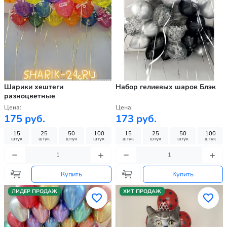
Шарики хештеги
Набор гелиевых шаров Блэк
разноцветные
Цена:
Цена:
175 руб.
173 руб.
15
25
50
100
15
25
50
100
штук
штук
штук
штук
штук
штук
штук
штук
Купить
Купить
ЛИДЕР ПРОДАЖ
ХИТ ПРОДАЖ