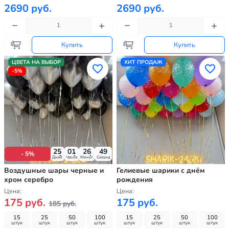
2690 руб.
2690 руб.
Купить
Купить
ЦВЕТА НА ВЫБОР
ХИТ ПРОДАЖ
-5%
25
01
26
48
- 5%
Дней
Часов
Минут
Секунд
Воздушные шары черные и
Гелиевые шарики с днём
хром серебро
рождения
Цена:
Цена:
175 руб.
175 руб.
185 руб.
15
25
50
100
15
25
50
100
штук
штук
штук
штук
штук
штук
штук
штук