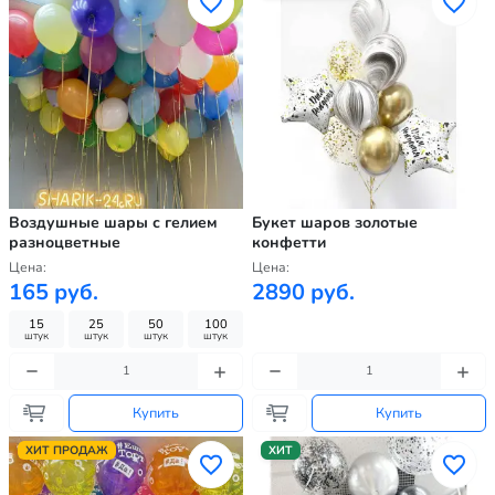
Воздушные шары с гелием
Букет шаров золотые
разноцветные
конфетти
Цена:
Цена:
165 руб.
2890 руб.
15
25
50
100
штук
штук
штук
штук
Купить
Купить
ХИТ ПРОДАЖ
ХИТ