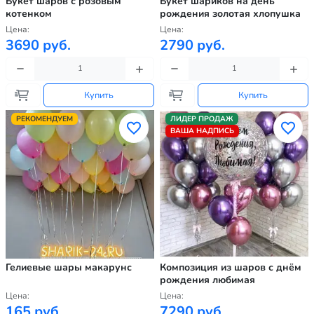
Букет шаров с розовым
Букет шариков на день
котенком
рождения золотая хлопушка
Цена:
Цена:
3690 руб.
2790 руб.
Купить
Купить
РЕКОМЕНДУЕМ
ЛИДЕР ПРОДАЖ
ВАША НАДПИСЬ
Гелиевые шары макарунс
Композиция из шаров с днём
рождения любимая
Цена:
Цена:
165 руб.
7290 руб.