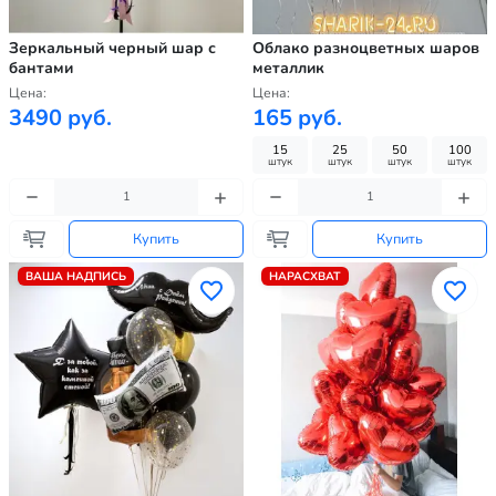
Зеркальный черный шар с
Облако разноцветных шаров
бантами
металлик
Цена:
Цена:
3490 руб.
165 руб.
15
25
50
100
штук
штук
штук
штук
Купить
Купить
ВАША НАДПИСЬ
НАРАСХВАТ