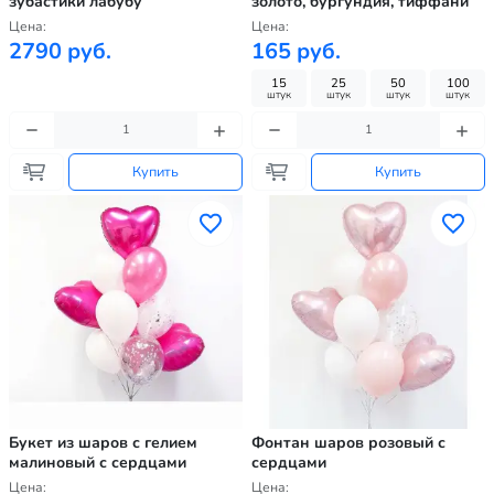
зубастики лабубу
золото, бургундия, тиффани
Цена:
Цена:
2790 руб.
165 руб.
15
25
50
100
штук
штук
штук
штук
Купить
Купить
Букет из шаров с гелием
Фонтан шаров розовый с
малиновый с сердцами
сердцами
Цена:
Цена: