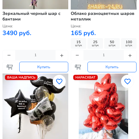
Зеркальный черный шар с
Облако разноцветных шаров
бантами
металлик
Цена:
Цена:
3490 руб.
165 руб.
15
25
50
100
штук
штук
штук
штук
Купить
Купить
ВАША НАДПИСЬ
НАРАСХВАТ