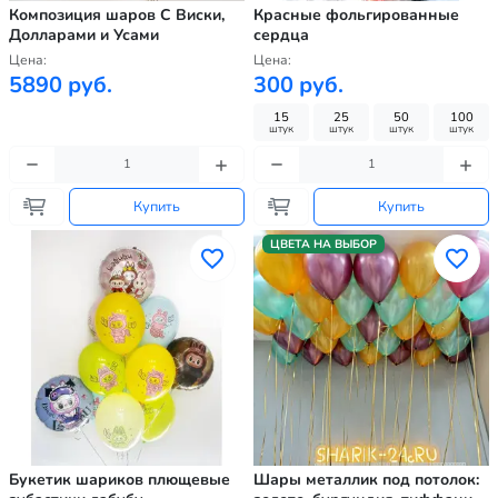
Композиция шаров С Виски,
Красные фольгированные
Долларами и Усами
сердца
Цена:
Цена:
5890 руб.
300 руб.
15
25
50
100
штук
штук
штук
штук
Купить
Купить
ЦВЕТА НА ВЫБОР
Букетик шариков плющевые
Шары металлик под потолок: