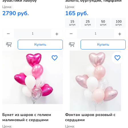
зубастики лабубу
золото, бургундия, тиффани
Цена:
Цена:
2790 руб.
165 руб.
15
25
50
100
штук
штук
штук
штук
Купить
Купить
Букет из шаров с гелием
Фонтан шаров розовый с
малиновый с сердцами
сердцами
Цена:
Цена: