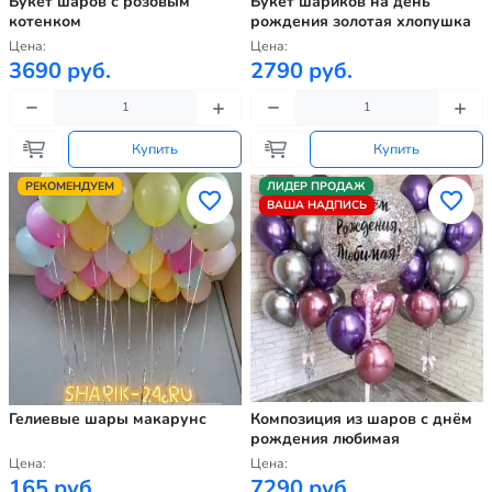
Букет шаров с розовым
Букет шариков на день
котенком
рождения золотая хлопушка
Цена:
Цена:
3690 руб.
2790 руб.
Купить
Купить
РЕКОМЕНДУЕМ
ЛИДЕР ПРОДАЖ
ВАША НАДПИСЬ
Гелиевые шары макарунс
Композиция из шаров с днём
рождения любимая
Цена:
Цена:
165 руб.
7290 руб.