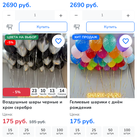
2690 руб.
2690 руб.
Купить
Купить
ЦВЕТА НА ВЫБОР
ХИТ ПРОДАЖ
-5%
23
10
13
12
- 5%
Дней
Часов
Минут
Секунд
Воздушные шары черные и
Гелиевые шарики с днём
хром серебро
рождения
Цена:
Цена:
175 руб.
175 руб.
185 руб.
15
25
50
100
15
25
50
100
штук
штук
штук
штук
штук
штук
штук
штук